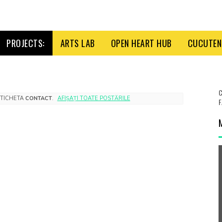
PROJECTS:
ARTS LAB
OPEN HEART HUB
CUCUTENI
C
ETICHETA
CONTACT
.
AFIȘAȚI TOATE POSTĂRILE
F