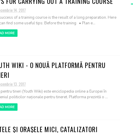
PS FOR CARRYING OUT A TRAINING COURSE
ecembrie 14, 2017
success of a training course is the result of a long preparation. Here
can find some useful tips: Before the training • Plan e...
AD MORE
UTH WIKI - O NOUĂ PLATFORMĂ PENTRU
NERI
ecembrie 13, 2017
 pentru tineri (Youth Wiki) este enciclopedia online a Europei în
iul politicilor naționale pentru tineret. Platforma prezintă o ...
AD MORE
TELE ȘI ORAȘELE MICI, CATALIZATORI