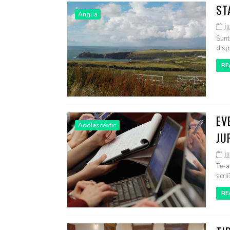
ST
Anglia
ia
Sunt
disp
RE
EV
Adolescentin
JU
ia
Te-a
scrii
RE