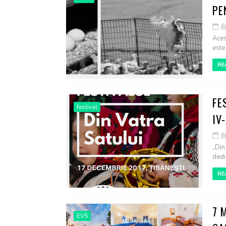
PE
d
Aces
este 
RE
FE
festival
IV
d
„Din 
dedic
RE
7 
EVS