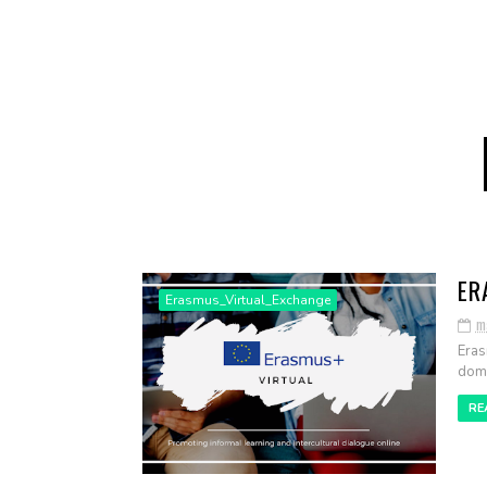
ER
Erasmus_Virtual_Exchange
m
Eras
dome
RE