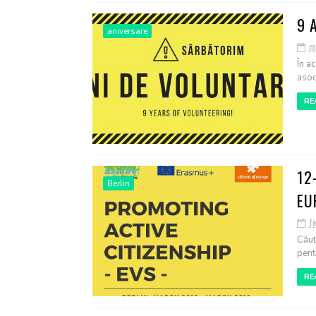
9 
aniversare
ma
În a
asoci
RE
12
Berlin
EU
f
Căut
pent
RE