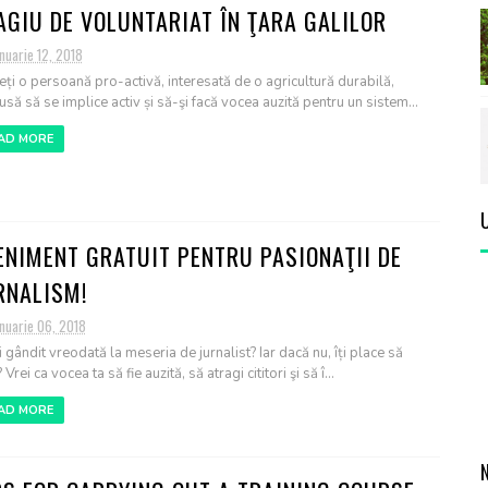
AGIU DE VOLUNTARIAT ÎN ŢARA GALILOR
nuarie 12, 2018
eți o persoană pro-activă, interesată de o agricultură durabilă,
usă să se implice activ și să-şi facă vocea auzită pentru un sistem...
AD MORE
ENIMENT GRATUIT PENTRU PASIONAŢII DE
RNALISM!
nuarie 06, 2018
i gândit vreodată la meseria de jurnalist? Iar dacă nu, îți place să
? Vrei ca vocea ta să fie auzită, să atragi cititori şi să î...
AD MORE