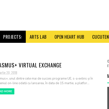
PROJECTS:
ARTS LAB
OPEN HEART HUB
CUCUTENI
C
ASMUS+ VIRTUAL EXCHANGE
F
artie 20, 2018
mus+, unul dintre cele mai de succes programe UE, s-a extins și în
niul on-line odată cu lansarea, în data de 15 martie, a platfor...
AD MORE