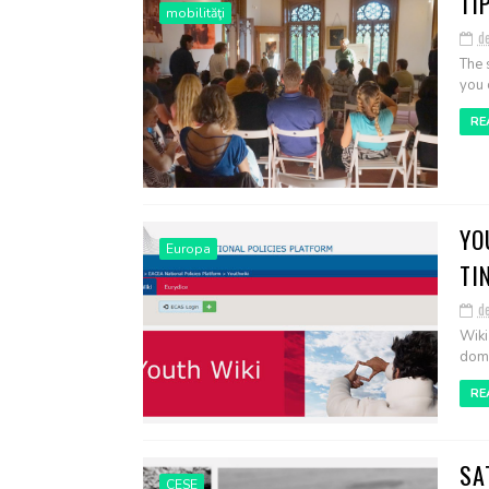
TI
mobilităţi
d
The 
you 
RE
YO
Europa
TI
d
Wiki
domen
RE
SA
CESE