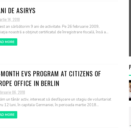
ANI DE ASIRYS
rtie 14, 2018
cest an sărbătorim 9 ani de activitate. Pe 26 februarie 2009,
aţia noastră a obţinut certificatul de înregistrare fiscală, însă a...
AD MORE
-MONTH EVS PROGRAM AT CITIZENS OF
ROPE OFFICE IN BERLIN
ebruarie 06, 2018
ăm un tânăr activ, interesat să desfăşoare un stagiu de voluntariat
ru 12 luni, în capitala Germaniei, în perioada martie 2018...
AD MORE