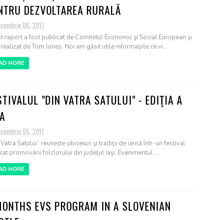
NTRU DEZVOLTAREA RURALĂ
ecembrie 06, 2017
t raport a fost publicat de Comitetul Economic şi Social European şi
realizat de Tom Jones. Noi am găsit utile informaţiile ce vi...
AD MORE
STIVALUL "DIN VATRA SATULUI" - EDIŢIA A
-A
ecembrie 05, 2017
Vatra Satului” reunește obiceiuri şi tradiţii de iarnă într-un festival
at promovării folclorului din judeţul Iaşi. Evenimentul ...
AD MORE
MONTHS EVS PROGRAM IN A SLOVENIAN