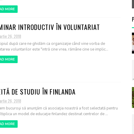
AD MORE
MINAR INTRODUCTIV ÎN VOLUNTARIAT
artie 26, 2018
cipiul după care ne ghidăm ca organizaţie când vine vorba de
tarea voluntarilor este "intră cine vrea, rămâne cine se implic...
AD MORE
ZITĂ DE STUDIU ÎN FINLANDA
artie 26, 2018
em bucuroşi să anunţăm că asociaţia noastră a fost selectată pentru
ltiplica un model de educaţie finlandez destinat centrelor de ...
AD MORE