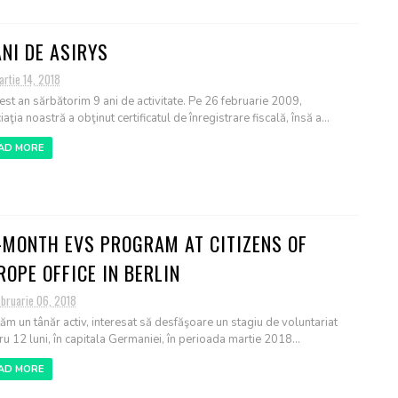
ANI DE ASIRYS
rtie 14, 2018
cest an sărbătorim 9 ani de activitate. Pe 26 februarie 2009,
aţia noastră a obţinut certificatul de înregistrare fiscală, însă a...
AD MORE
-MONTH EVS PROGRAM AT CITIZENS OF
ROPE OFFICE IN BERLIN
ebruarie 06, 2018
ăm un tânăr activ, interesat să desfăşoare un stagiu de voluntariat
ru 12 luni, în capitala Germaniei, în perioada martie 2018...
AD MORE