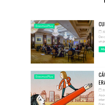
CU
ErasmusPlus
ap
De c
un pr
RE
CĂ
ErasmusPlus
ER
m
Asoc
inte
Eras.