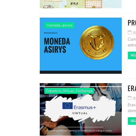
PR
moneda_asirys
m
Cum 
antre
RE
ER
Erasmus_Virtual_Exchange
m
Eras
dome
RE