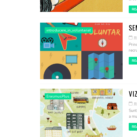
RE
SE
introducere_in_voluntariat
m
Prin
recru
RE
VI
ErasmusPlus
m
Sunt
a mu
RE