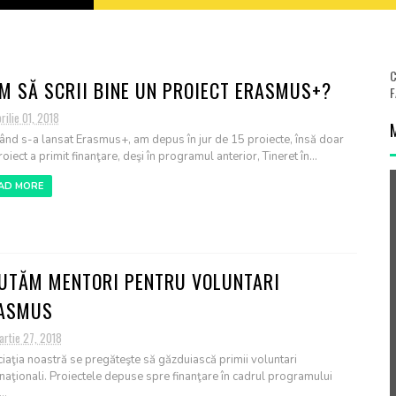
C
M SĂ SCRII BINE UN PROIECT ERASMUS+?
F
rilie 01, 2018
ând s-a lansat Erasmus+, am depus în jur de 15 proiecte, însă doar
oiect a primit finanţare, deşi în programul anterior, Tineret în...
AD MORE
UTĂM MENTORI PENTRU VOLUNTARI
ASMUS
artie 27, 2018
iaţia noastră se pregăteşte să găzduiască primii voluntari
rnaţionali. Proiectele depuse spre finanţare în cadrul programului
..