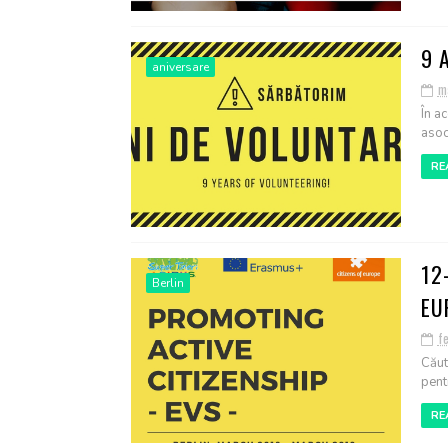
9 
aniversare
ma
În a
asoci
RE
12
Berlin
EU
f
Căut
pent
RE