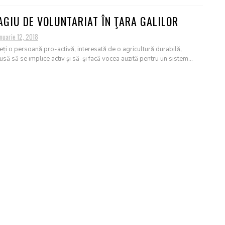
AGIU DE VOLUNTARIAT ÎN ŢARA GALILOR
nuarie 12, 2018
eți o persoană pro-activă, interesată de o agricultură durabilă,
usă să se implice activ și să-şi facă vocea auzită pentru un sistem...
AD MORE
ENIMENT GRATUIT PENTRU PASIONAŢII DE
RNALISM!
nuarie 06, 2018
i gândit vreodată la meseria de jurnalist? Iar dacă nu, îți place să
? Vrei ca vocea ta să fie auzită, să atragi cititori şi să î...
AD MORE