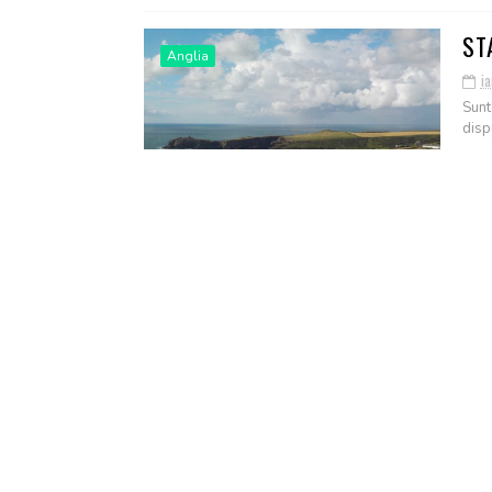
ST
Anglia
ia
Sunt
disp
RE
EV
Adolescentin
JU
ia
Te-a
scrii
RE