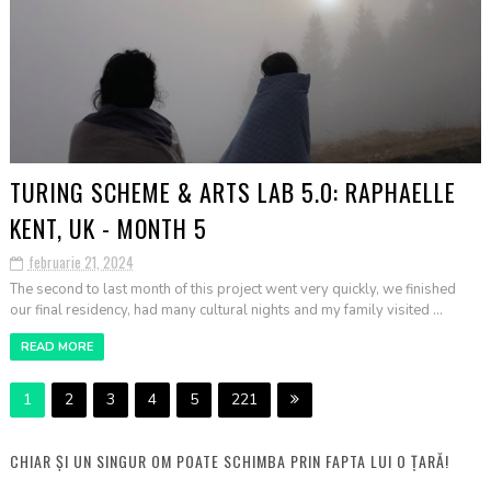
TURING SCHEME & ARTS LAB 5.0: RAPHAELLE
KENT, UK - MONTH 5
februarie 21, 2024
The second to last month of this project went very quickly, we finished
our final residency, had many cultural nights and my family visited ...
READ MORE
1
2
3
4
5
221
CHIAR ȘI UN SINGUR OM POATE SCHIMBA PRIN FAPTA LUI O ȚARĂ!