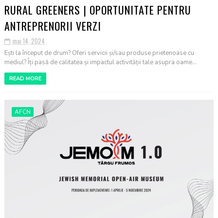
RURAL GREENERS | OPORTUNITATE PENTRU
ANTREPRENORII VERZI
mai 14, 2024
Ești la început de drum? Oferi servicii și/sau produse prietenoase cu
mediul? Îți pasă de calitatea și impactul activității tale asupra oame...
READ MORE
AFCN