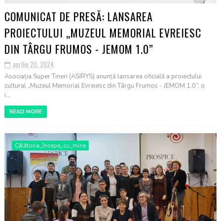
COMUNICAT DE PRESĂ: LANSAREA
PROIECTULUI „MUZEUL MEMORIAL EVREIESC
DIN TÂRGU FRUMOS - JEMOM 1.0”
aprilie 20, 2024
Asociația Super Tineri (ASIRYS) anunță lansarea oficială a proiectului
cultural „Muzeul Memorial Evreiesc din Târgu Frumos - JEMOM 1.0”, o
i...
READ MORE
Călătoria_începe_cu_mine