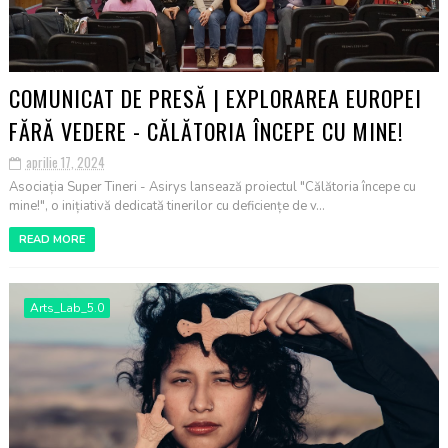
COMUNICAT DE PRESĂ | EXPLORAREA EUROPEI
FĂRĂ VEDERE - CĂLĂTORIA ÎNCEPE CU MINE!
aprilie 17, 2024
Asociația Super Tineri - Asirys lansează proiectul "Călătoria începe cu
mine!", o inițiativă dedicată tinerilor cu deficiențe de v...
READ MORE
Arts_Lab_5.0