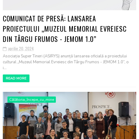
COMUNICAT DE PRESĂ: LANSAREA
PROIECTULUI „MUZEUL MEMORIAL EVREIESC
DIN TÂRGU FRUMOS - JEMOM 1.0”
aprilie 20, 2024
Asociația Super Tineri (ASIRYS) anunță lansarea oficială a proiectului
cultural „Muzeul Memorial Evreiesc din Târgu Frumos - JEMOM 1.0”, o
i...
READ MORE
Călătoria_începe_cu_mine