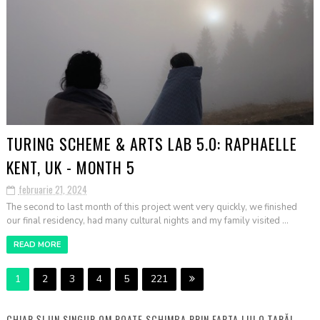
TURING SCHEME & ARTS LAB 5.0: RAPHAELLE
KENT, UK - MONTH 5
februarie 21, 2024
The second to last month of this project went very quickly, we finished
our final residency, had many cultural nights and my family visited ...
READ MORE
1
2
3
4
5
221
CHIAR ȘI UN SINGUR OM POATE SCHIMBA PRIN FAPTA LUI O ȚARĂ!