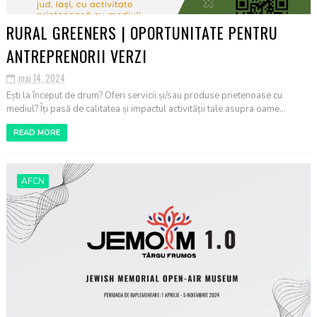
RURAL GREENERS | OPORTUNITATE PENTRU
ANTREPRENORII VERZI
mai 14, 2024
Ești la început de drum? Oferi servicii și/sau produse prietenoase cu
mediul? Îți pasă de calitatea și impactul activității tale asupra oame...
READ MORE
AFCN