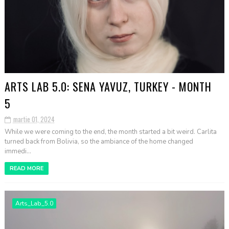
ARTS LAB 5.0: SENA YAVUZ, TURKEY - MONTH
5
martie 01, 2024
While we were coming to the end, the month started a bit weird. Carlita
turned back from Bolivia, so the ambiance of the home changed
immedi...
READ MORE
Arts_Lab_5.0