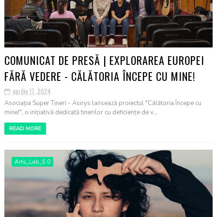
COMUNICAT DE PRESĂ | EXPLORAREA EUROPEI
FĂRĂ VEDERE - CĂLĂTORIA ÎNCEPE CU MINE!
aprilie 17, 2024
Asociația Super Tineri - Asirys lansează proiectul "Călătoria începe cu
mine!", o inițiativă dedicată tinerilor cu deficiențe de v...
READ MORE
Arts_Lab_5.0