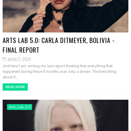
ARTS LAB 5.0: CARLA DITMEYER, BOLIVIA -
FINAL REPORT
aprilie 17, 2024
And here I am, writing my last report thinking that everything that
happened during these 6 months was only a dream. The best thing
about it...
READ MORE
Arts_Lab_5.0