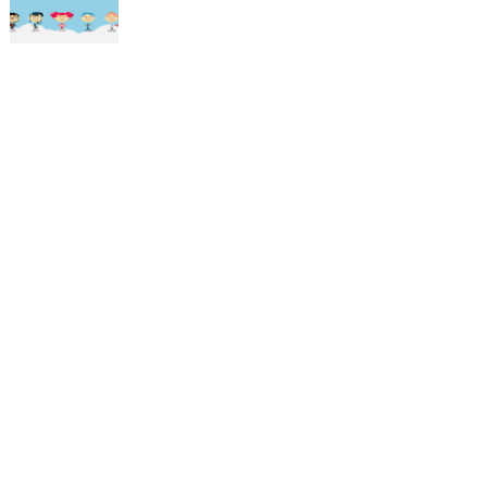
URMĂRITORI
NE-AU CITIT:
2,511,236