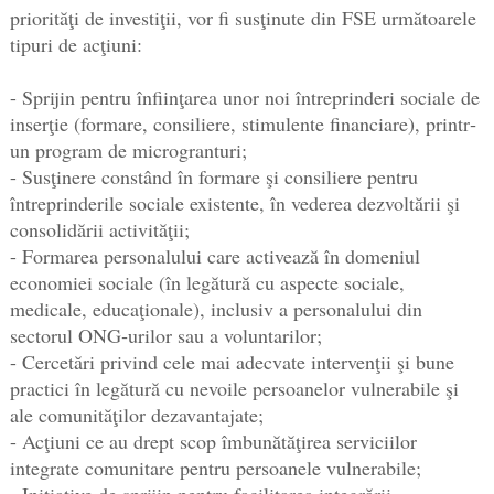
priorităţi de investiţii, vor fi susţinute din FSE următoarele
tipuri de acţiuni:
- Sprijin pentru înfiinţarea unor noi întreprinderi sociale de
inserţie (formare, consiliere, stimulente financiare), printr‐
un program de microgranturi;
- Susţinere constând în formare şi consiliere pentru
întreprinderile sociale existente, în vederea dezvoltării şi
consolidării activităţii;
- Formarea personalului care activează în domeniul
economiei sociale (în legătură cu aspecte sociale,
medicale, educaţionale), inclusiv a personalului din
sectorul ONG‐urilor sau a voluntarilor;
- Cercetări privind cele mai adecvate intervenţii şi bune
practici în legătură cu nevoile persoanelor vulnerabile şi
ale comunităţilor dezavantajate;
- Acţiuni ce au drept scop îmbunătăţirea serviciilor
integrate comunitare pentru persoanele vulnerabile;
- Iniţiative de sprijin pentru facilitarea integrării