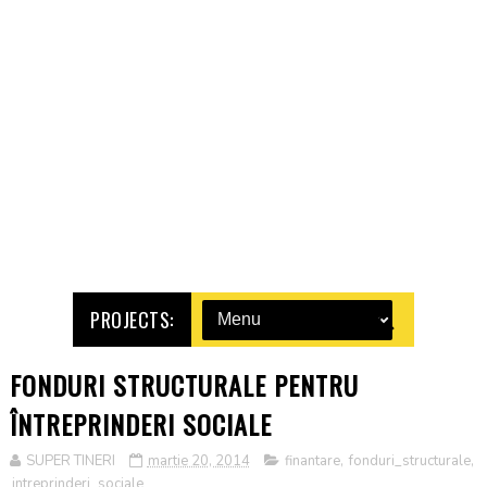
PROJECTS:
FONDURI STRUCTURALE PENTRU
ÎNTREPRINDERI SOCIALE
SUPER TINERI
martie 20, 2014
finantare
,
fonduri_structurale
,
intreprinderi_sociale