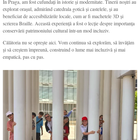
În Praga, am fost cufundați în istorie și modernitate. Tinerii noștri au
explorat orașul, admirând catedrala gotică și castelele, și au
beneficiat de accesibilizările locale, cum ar fi machetele 3D și
scrierea Braille. Această experiență a fost o lecție despre importanța
conservării patrimoniului cultural într-un mod incluziv.
Călătoria nu se oprește aici. Vom continua să explorăm, să învățăm
și să creștem împreună, construind o lume mai incluzivă și mai
empatică, pas cu pas.