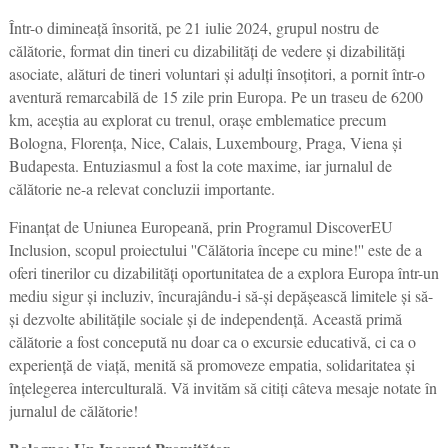
Într-o dimineață însorită, pe 21 iulie 2024, grupul nostru de
călătorie, format din tineri cu dizabilități de vedere și dizabilități
asociate, alături de tineri voluntari și adulți însoțitori, a pornit într-o
aventură remarcabilă de 15 zile prin Europa. Pe un traseu de 6200
km, aceștia au explorat cu trenul, orașe emblematice precum
Bologna, Florența, Nice, Calais, Luxembourg, Praga, Viena și
Budapesta. Entuziasmul a fost la cote maxime, iar jurnalul de
călătorie ne-a relevat concluzii importante.
Finanțat de Uniunea Europeană, prin Programul DiscoverEU
Inclusion, scopul proiectului ''Călătoria începe cu mine!'' este de a
oferi tinerilor cu dizabilități oportunitatea de a explora Europa într-un
mediu sigur și incluziv, încurajându-i să-și depășească limitele și să-
și dezvolte abilitățile sociale și de independență. Această primă
călătorie a fost concepută nu doar ca o excursie educativă, ci ca o
experiență de viață, menită să promoveze empatia, solidaritatea și
înțelegerea interculturală. Vă invităm să citiți câteva mesaje notate în
jurnalul de călătorie!