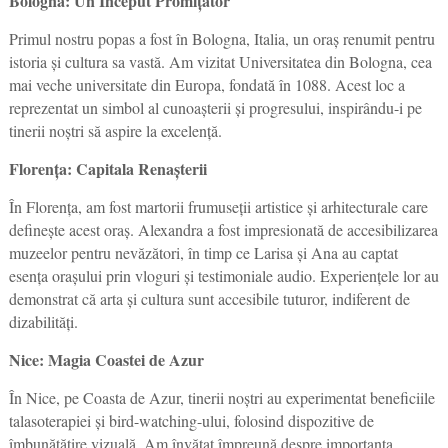
Bologna: Un Inceput Promițător
Primul nostru popas a fost în Bologna, Italia, un oraș renumit pentru
istoria și cultura sa vastă. Am vizitat Universitatea din Bologna, cea
mai veche universitate din Europa, fondată în 1088. Acest loc a
reprezentat un simbol al cunoașterii și progresului, inspirându-i pe
tinerii noștri să aspire la excelență.
Florența: Capitala Renașterii
În Florența, am fost martorii frumuseții artistice și arhitecturale care
definește acest oraș. Alexandra a fost impresionată de accesibilizarea
muzeelor pentru nevăzători, în timp ce Larisa și Ana au captat
esența orașului prin vloguri și testimoniale audio. Experiențele lor au
demonstrat că arta și cultura sunt accesibile tuturor, indiferent de
dizabilități.
Nice: Magia Coastei de Azur
În Nice, pe Coasta de Azur, tinerii noștri au experimentat beneficiile
talasoterapiei și bird-watching-ului, folosind dispozitive de
îmbunătățire vizuală. Am învățat împreună despre importanța