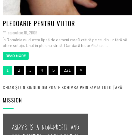
PLEDOARIE PENTRU VIITOR
noiembrie 10, 2009
În România nu ducem lipsă de oameni care îi critică pe cei din jur fără să
ofere soluţii. Unul în plus nu strică. Dar dacă tot ar fi să iau ...
READ MORE
1
2
3
4
5
221
CHIAR ȘI UN SINGUR OM POATE SCHIMBA PRIN FAPTA LUI O ȚARĂ!
MISSION