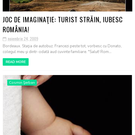
JOC DE IMAGINAŢIE: TURIST STRĂIN, IUBESC
ROMÂNIA!
noiembrie 24, 2009
Bordeaux. Staţia de autobuz. Francezi peste tot, vorbesc cu Donato,
colegul meu şi dintr-odată aud cuvinte familiare. "Salut! Rom...
READ MORE
Cosmin Şerban