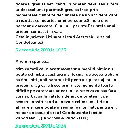
doare.E greu sa vezi cand un prieten de-al tau sufera
la decesul unui parinte.E greu sa treci prin
momentele cumplite declansate de un accident..care
a rezultat cu moartea unei persoane.Si nu a unei
persoane oarecare...Ci a unui parinte.Parintele unui
prieten cunoscut in vara.
Catalin,prietenii iti sunt alaturi.Atat trebuie sa stii.
Condoleante:(
5 decembrie 2009 la 10:35
Anonim spunea...
stim cu totii ca in acest moment nimeni si nimic nu
poate schimba acest lucru si tocmai de aceea trebuie
sa fim uniti , unii pentru altii pentru a putea ajuta un
prieten drag care trece prin niste momente foarte
dificile pe care viata uneori ni le rezerva cu sau fara
voia sortii , sa fim alaturi de ei , de prietenii , de
semenii nostri cand au nevoie cel mai mult de o
alinare si care poate insemna foarte mult pentru ei :|
ne pare nespus de rau ! Condoleante familiei
Zapodeanu , ( Andross & Puric - Iasi )
5 decembrie 2009 la 10:55