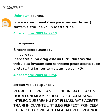
16 COMENTARII
Unknown
spunea...
Sincere condoleante! imi pare nespus de rau :(
suntem alaturi de voi in aceste clipe :(.
4 decembrie 2009 la 22:19
Lore spunea...
Sincere condoleante:(..
Imi pare rau.
Pierderea cuiva drag este un lucru dureros dar
trebuie sa invatam cum sa trecem peste aceste clipe
grele:(... Fiti tari,suntem alaturi de voi >:D<
4 decembrie 2009 la 22:56
serban vasilica spunea...
REGRETE ETERNE FAMILIEI INDURERATE.....ACUM
DOUA LUNI MI AM PIERDUT SI EU TATAL SI VA
INTELEG DUREREA.NU POT FI MASURATE ACESTE
TRAIRI IN CUVINTE....INTELEG PERFECT PRIN CEEA
CE TRECETI COPII. SUNTEM ALATURI DE VOI, NOI