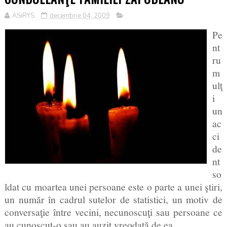
ASiRYS
decembrie 04, 2009
Pe
nt
ru
m
ulţ
i
un
ac
ci
de
nt
so
ldat cu moartea unei persoane este o parte a unei ştiri,
un număr în cadrul sutelor de statistici, un motiv de
conversaţie între vecini, necunoscuţi sau persoane ce
au cunoscut-o sau au auzit vreodată de ea.