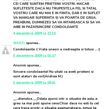
CEI CARE SUNTEM PRIETENII VOSTRI. MACAR
SUFLETESTE DACA NU TRUPESTE.LA FEL SI TATAL
VOSTRU CARE NU MAI E IN FIINTA, DAR E IN SUFLET
VA MANGAIE SUFERINTA SI VA POARTA DE GRIJA.
PREABUNL DUMNEZEU SA VA INTAREASCA SI SA VA
AIBE IN PAZA!!SINCERE CONDOLEANTE
4 decembrie 2009 la 23:16
ShULTz
spunea...
Condoleante :( Viata uneori e nedreapta si totusi ... :|
5 decembrie 2009 la 01:27
Anonim spunea...
Sincere condoleante! Nu uitati ca aveti prieteni si
sunt alaturi de voi!(Andrea M.)
5 decembrie 2009 la 08:41
Anonim spunea...
__..dienutza..__Odata ajunsi intr-o situatie de asta..e
greu sa mai poti spune ceva.Chiar daca nu esti tu cel
care trece printr-o situatie asemanatoare...totusi te