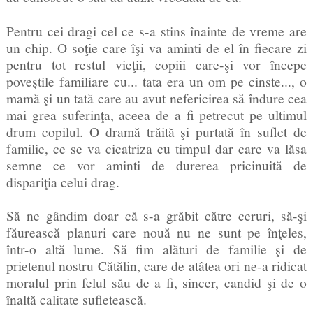
Pentru cei dragi cel ce s-a stins înainte de vreme are
un chip. O soţie care îşi va aminti de el în fiecare zi
pentru tot restul vieţii, copiii care-şi vor începe
poveştile familiare cu... tata era un om pe cinste..., o
mamă şi un tată care au avut nefericirea să îndure cea
mai grea suferinţa, aceea de a fi petrecut pe ultimul
drum copilul. O dramă trăită şi purtată în suflet de
familie, ce se va cicatriza cu timpul dar care va lăsa
semne ce vor aminti de durerea pricinuită de
dispariţia celui drag.
Să ne gândim doar că s-a grăbit către ceruri, să-şi
făurească planuri care nouă nu ne sunt pe înţeles,
într-o altă lume. Să fim alături de familie şi de
prietenul nostru Cătălin, care de atâtea ori ne-a ridicat
moralul prin felul său de a fi, sincer, candid şi de o
înaltă calitate sufletească.