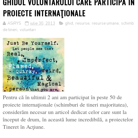
GHIDUL VOLUNTARULUI CARE PARTICIPĂ ÎN
PROIECTE INTERNAŢIONALE
ASiRYS
iulie 30, 2013
ghid
,
resurse
,
resurse umane
,
schimb
de tineri
,
voluntari
Pentru că în ultimii 2 ani am participat în peste 50 de
proiecte internaţionale (schimburi de tineri majoritatea),
considerăm necesar un articol dedicat celor care sunt la
început de drum, în această lume incredibilă, a proiectelor
Tineret în Acţiune.