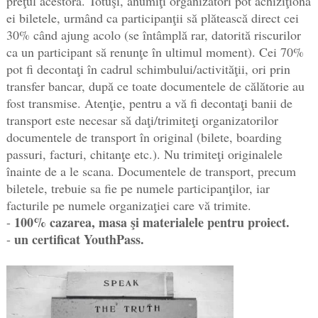
preţul acestora. Totuşi, anumiţi organizatori pot achiziţiona
ei biletele, urmând ca participanţii să plătească direct cei
30% când ajung acolo (se întâmplă rar, datorită riscurilor
ca un participant să renunţe în ultimul moment). Cei 70%
pot fi decontaţi în cadrul schimbului/activităţii, ori prin
transfer bancar, după ce toate documentele de călătorie au
fost transmise. Atenţie, pentru a vă fi decontaţi banii de
transport este necesar să daţi/trimiteţi organizatorilor
documentele de transport în original (bilete, boarding
passuri, facturi, chitanţe etc.). Nu trimiteţi originalele
înainte de a le scana. Documentele de transport, precum
biletele, trebuie sa fie pe numele participanţilor, iar
facturile pe numele organizaţiei care vă trimite.
100% cazarea, masa şi materialele pentru proiect.
-
un certificat YouthPass.
-