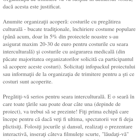
dacă acesta este justificat.
Anumite organizaţii acoperă: costurile cu pregătirea
culturală - bucate tradiţionale, închiriere costume populare
(până acum, doar în 5% din proiectele noastre s-au
asigurat maxim
20-30 de euro pentru costurile cu seara
interculturală) şi costurile cu asigurarea medicală (din
păcate majoritatea organizatorilor solicită ca participantul
să acopere aceste costuri). Solicitaţi infopackul proiectului
sau informaţii de la organizaţia de trimitere pentru a şti ce
costuri sunt acoperite.
Pregătiţi-vă serios pentru seara interculturală. E o seară în
care toate ţările sau poate doar câte una (depinde de
proiect), va trebui să se prezinte! Fiţi prima echipă care
începe pentru că dacă veţi fi ultima, spectatorii vor fi deja
plictisiţi. Folosiţi jocurile şi dansul, realizaţi o prezentare
interactivă, inseraţi câteva filmuleţe scurte, "lăudaţi-vă"