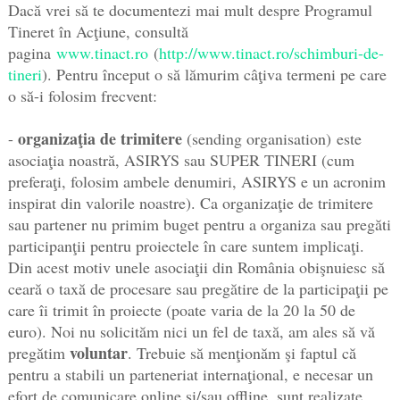
Dacă vrei să te documentezi mai mult despre Programul
Tineret în Acţiune, consultă
pagina
www.tinact.ro
(
http://www.tinact.ro/schimburi-de-
tineri
). Pentru început o să lămurim câţiva termeni pe care
o să-i folosim frecvent:
organizaţia de trimitere
-
(sending organisation)
este
asociaţia noastră, ASIRYS sau SUPER TINERI (cum
preferaţi, folosim ambele denumiri, ASIRYS e un acronim
inspirat din valorile noastre). Ca organizaţie de trimitere
sau partener nu primim buget pentru a organiza sau pregăti
participanţii pentru proiectele în care suntem implicaţi.
Din acest motiv unele asociaţii din România obişnuiesc să
ceară o taxă de procesare sau pregătire de la participaţii pe
care îi trimit în proiecte (poate varia de la 20 la 50 de
euro). Noi nu solicităm nici un fel de taxă, am ales să vă
voluntar
pregătim
. Trebuie să menţionăm şi faptul că
pentru a stabili un parteneriat internaţional, e necesar un
efort de comunicare online şi/sau offline, sunt realizate