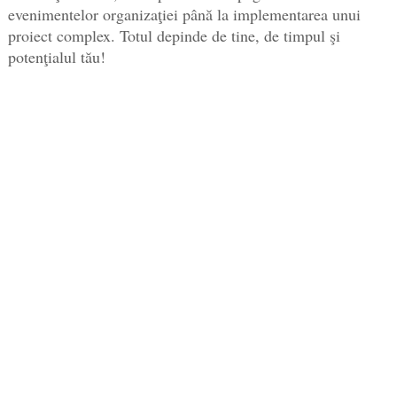
evenimentelor organizaţiei până la implementarea unui
proiect complex. Totul depinde de tine, de timpul şi
potenţialul tău!
Mai multe despre procedura de selecţie puteţi citi
AICI
!
Pentru orice întrebări/nelămuriri ne puteţi contacta oricând
la voluntarasirys@gmail.com.
RELATED POSTS
campanie de recrutare