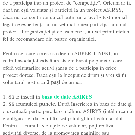
de a participa într-un proiect de "competiţie". Oricum ar fi,
dacă nu eşti voluntar şi participi la un proiect ASIRYS,
dacă nu vei contribui cu cel puţin un articol - testimonial
legat de experienţa ta, nu vei mai putea participa la un alt
proiect al organizaţiei şi de asemenea, nu vei primi niciun
fel de recomandare din partea organizaţiei.
Pentru cei care doresc să devină SUPER TINERI, în
cadrul asociaţiei există un sistem bazat pe puncte, care
oferă voluntarilor activi şansa de a participa în orice
proiect doresc. Dacă eşti la început de drum şi vrei să fii
2 paşi
voluntarul nostru ai
de urmat:
baza de date ASIRYS
1. Să te înscrii în
puncte
2. Să acumulezi
. După înscrierea în baza de date şi
o eventuală participare la o întâlnire ASIRYS (întâlnirea nu
e obligatorie, dar e utilă), vei primi ghidul voluntarului.
Pentru a acumula steluţele de voluntar, poţi realiza
activităţi diverse, de la promovarea paginilor sau