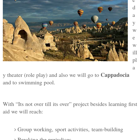
d
a
y
w
e
w
ill
pl
a
Cappadocia
y theater (role play) and also we will go to
and to swimming pool.
With “Its not over till its over” project besides learning first
aid we will reach:
Group working, sport activities,
team-building
Breaking the prejudices,