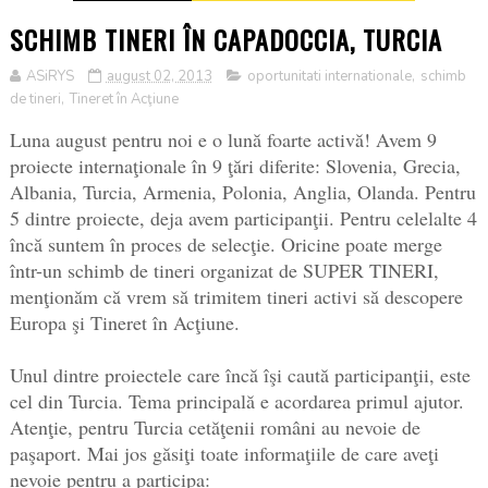
SCHIMB TINERI ÎN CAPADOCCIA, TURCIA
ASiRYS
august 02, 2013
oportunitati internationale
,
schimb
de tineri
,
Tineret în Acţiune
Luna august pentru noi e o lună foarte activă! Avem 9
proiecte internaţionale în 9 ţări diferite: Slovenia, Grecia,
Albania, Turcia, Armenia, Polonia, Anglia, Olanda. Pentru
5 dintre proiecte, deja avem participanţii. Pentru celelalte 4
încă suntem în proces de selecţie. Oricine poate merge
într-un schimb de tineri organizat de SUPER TINERI,
menţionăm că v
rem să trimitem tineri activi să descopere
Europa şi Tineret în Acţiune.
Unul dintre proiectele care încă îşi caută participanţii, este
cel din Turcia. Tema principală e acordarea primul ajutor.
Atenţie, pentru Turcia cetăţenii români au nevoie de
paşaport. Mai jos găsiţi toate informaţiile de care aveţi
nevoie pentru a participa: