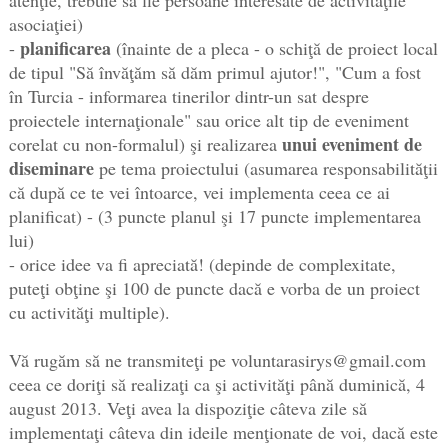
asociaţiei)
planificarea
-
(înainte de a pleca - o schiţă de proiect local
de tipul "Să învăţăm să dăm primul ajutor!", "Cum a fost
în Turcia - informarea tinerilor dintr-un sat despre
proiectele internaţionale" sau orice alt tip de eveniment
unui eveniment de
corelat cu non-formalul) şi realizarea
diseminare
pe tema proiectului (asumarea responsabilităţii
că după ce te vei întoarce, vei implementa ceea ce ai
planificat) - (3 puncte planul şi 17 puncte implementarea
lui)
- orice idee va fi apreciată! (depinde de complexitate,
puteţi obţine şi 100 de puncte dacă e vorba de un proiect
cu activităţi multiple).
Vă rugăm să ne transmiteţi pe voluntarasirys@gmail.com
ceea ce doriţi să realizaţi ca şi activităţi până duminică, 4
august 2013. Veţi avea la dispoziţie câteva zile să
implementaţi câteva din ideile menţionate de voi, dacă este