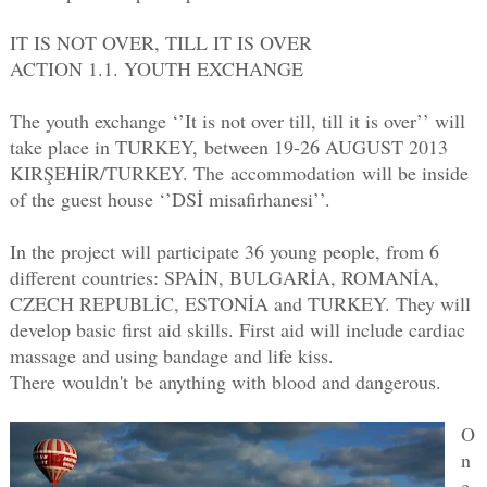
IT IS NOT OVER, TILL IT IS OVER
ACTION 1.1. YOUTH EXCHANGE
The youth exchange ‘’It is not over till, till it is over’’ will
take place in TURKEY,
between 19-26 AUGUST 2013
KIRŞEHİR/TURKEY. T
he accommodation
will be inside
of the guest house ‘’DSİ misafirhanesi’’.
In the project will participate 36 young people, from 6
different countries: SPAİN, BULGARİA, ROMANİA,
CZECH REPUBLİC, ESTONİA and TURKEY. They will
develop basic first aid skills. First aid will include cardiac
massage and using bandage and life kiss.
There wouldn't be anything with blood and dangerous.
O
n
e