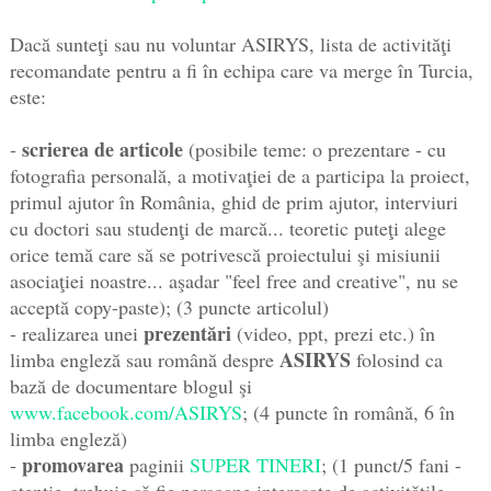
Dacă sunteţi sau nu voluntar ASIRYS, lista de activităţi
recomandate pentru a fi în echipa care va merge în Turcia,
este:
scrierea de articole
-
(posibile teme: o prezentare - cu
fotografia personală, a motivaţiei de a participa la proiect,
primul ajutor în România, ghid de prim ajutor, interviuri
cu doctori sau studenţi de marcă... teoretic puteţi alege
orice temă care să se potrivescă proiectului şi misiunii
asociaţiei noastre... aşadar "feel free and creative", nu se
acceptă copy-paste); (3 puncte articolul)
prezentări
- realizarea unei
(video, ppt, prezi etc.) în
ASIRYS
limba engleză sau română despre
folosind ca
bază de documentare blogul şi
www.facebook.com/ASIRYS
; (4 puncte în română, 6 în
limba engleză)
promovarea
-
paginii
SUPER TINERI
; (1 punct/5 fani -
atenţie, trebuie să fie persoane interesate de activităţile