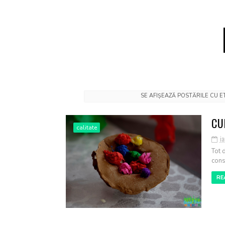
SE AFIȘEAZĂ POSTĂRILE CU 
CU
calitate
ia
Tot 
cons
RE