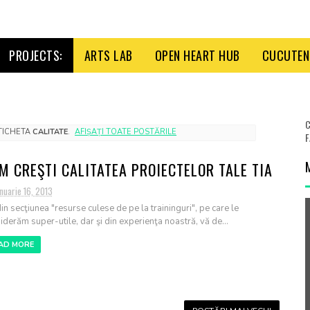
PROJECTS:
ARTS LAB
OPEN HEART HUB
CUCUTENI
C
ETICHETA
CALITATE
.
AFIȘAȚI TOATE POSTĂRILE
F
M CREŞTI CALITATEA PROIECTELOR TALE TIA
nuarie 16, 2013
din secţiunea "resurse culese de pe la traininguri", pe care le
iderăm super-utile, dar şi din experienţa noastră, vă de...
AD MORE