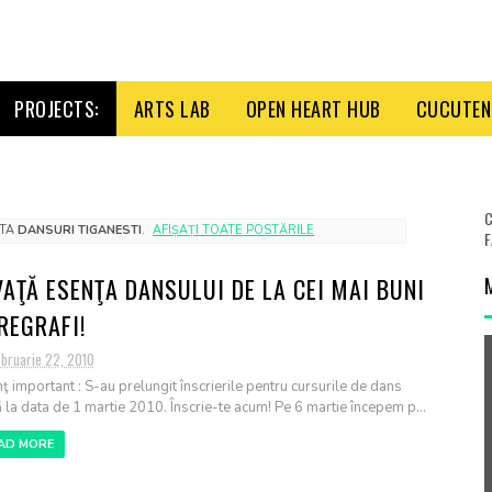
PROJECTS:
ARTS LAB
OPEN HEART HUB
CUCUTENI
C
ETA
DANSURI TIGANESTI
.
AFIȘAȚI TOATE POSTĂRILE
F
VAŢĂ ESENŢA DANSULUI DE LA CEI MAI BUNI
REGRAFI!
ebruarie 22, 2010
ţ important : S-au prelungit înscrierile pentru cursurile de dans
 la data de 1 martie 2010. Înscrie-te acum! Pe 6 martie începem p...
AD MORE