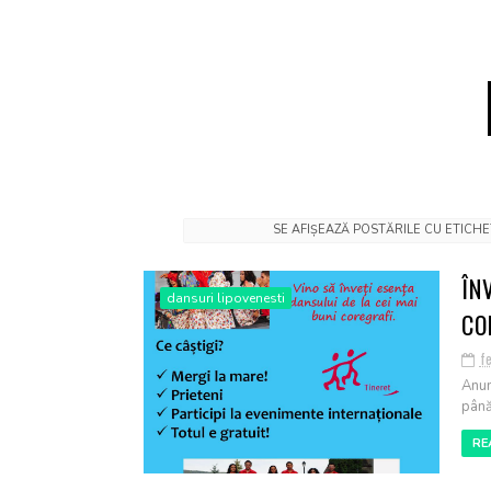
SE AFIȘEAZĂ POSTĂRILE CU ETICH
ÎN
dansuri lipovenesti
CO
f
Anun
până
RE