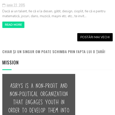
iunie 22, 2015
Dacă ai un talent, fie că e la desen, gătit, design, cioplit, fie că e pentru
matematică, jocuri, dans, muzică, maşini etc. etc., te invit...
READ MORE
POSTĂRI MAI VECHI
CHIAR ȘI UN SINGUR OM POATE SCHIMBA PRIN FAPTA LUI O ȚARĂ!
MISSION