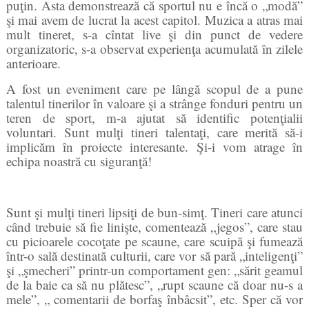
puţin. Asta demonstrează că sportul nu e încă o „modă”
şi mai avem de lucrat la acest capitol. Muzica a atras mai
mult tineret, s-a cîntat live şi din punct de vedere
organizatoric, s-a observat experienţa acumulată în zilele
anterioare.
A fost un eveniment care pe lângă scopul de a pune
talentul tinerilor în valoare şi a strânge fonduri pentru un
teren de sport, m-a ajutat să identific potenţialii
voluntari. Sunt mulţi tineri talentaţi, care merită să-i
implicăm în proiecte interesante.
Şi-i vom atrage în
echipa noastră cu siguranţă!
Sunt şi mulţi tineri lipsiţi de bun-simţ. Tineri care atunci
când trebuie să fie linişte, comentează „jegos”, care stau
cu picioarele cocoţate pe scaune, care scuipă şi fumează
într-o sală destinată culturii, care vor să pară „inteligenţi”
şi „şmecheri” printr-un comportament gen: „sărit geamul
de la baie ca să nu plătesc”, „rupt scaune că doar nu-s a
mele”, „ comentarii de borfaş înbâcsit”, etc. Sper că vor