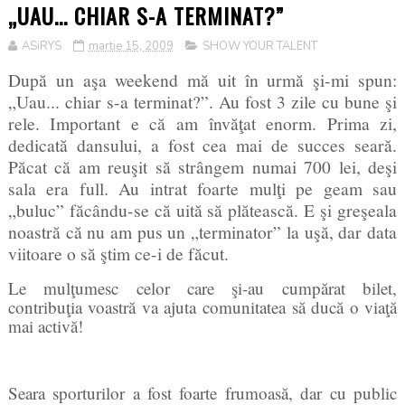
„UAU... CHIAR S-A TERMINAT?”
ASiRYS
martie 15, 2009
SHOW YOUR TALENT
După un aşa weekend mă uit în urmă şi-mi spun:
„Uau... chiar s-a terminat?”. Au fost 3 zile cu bune şi
rele. Important e că am învăţat enorm. Prima zi,
dedicată dansului, a fost cea mai de succes seară.
Păcat că am reuşit să strângem numai 700 lei, deşi
sala era full. Au intrat foarte mulţi pe geam sau
„buluc” făcându-se că uită să plătească. E şi greşeala
noastră că nu am pus un „terminator” la uşă, dar data
viitoare o să ştim ce-i de făcut.
Le mulţumesc celor care şi-au cumpărat bilet,
contribuţia voastră va ajuta comunitatea să ducă o viaţă
mai activă!
Seara sporturilor a fost foarte frumoasă, dar cu public