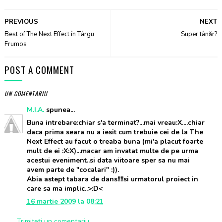
PREVIOUS
NEXT
Best of The Next Effect în Târgu
Super tânăr?
Frumos
POST A COMMENT
UN COMENTARIU
M.I.A.
spunea...
Buna intrebare:chiar s'a terminat?...mai vreau:X....chiar
daca prima seara nu a iesit cum trebuie cei de la The
Next Effect au facut o treaba buna (mi'a placut foarte
mult de ei :X:X)...macar am invatat multe de pe urma
acestui eveniment..si data viitoare sper sa nu mai
avem parte de "cocalari" :)).
Abia astept tabara de dans!!!!si urmatorul proiect in
care sa ma implic..>:D<
16 martie 2009 la 08:21
Trimiteți un comentariu