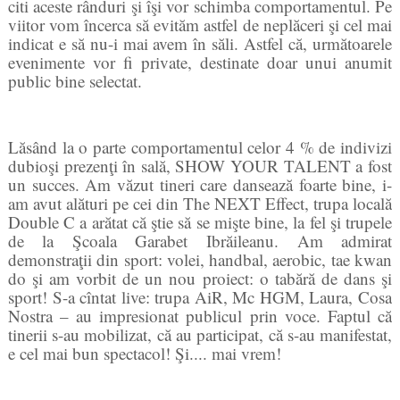
citi aceste rânduri şi îşi vor schimba comportamentul. Pe
viitor vom încerca să evităm astfel de neplăceri şi cel mai
indicat e să nu-i mai avem în săli. Astfel că, următoarele
evenimente vor fi private, destinate doar unui anumit
public bine selectat.
Lăsând la o parte comportamentul celor 4 % de indivizi
dubioşi prezenţi în sală, SHOW YOUR TALENT a fost
un succes. Am văzut tineri care dansează foarte bine, i-
am avut alături pe cei din The NEXT Effect, trupa locală
Double C a arătat că ştie să se mişte bine, la fel şi trupele
de la Şcoala Garabet Ibrăileanu. Am admirat
demonstraţii din sport: volei, handbal, aerobic, tae kwan
do şi am vorbit de un nou proiect: o tabără de dans şi
sport! S-a cîntat live: trupa AiR, Mc HGM, Laura, Cosa
Nostra – au impresionat publicul prin voce. Faptul că
tinerii s-au mobilizat, că au participat, că s-au manifestat,
e cel mai bun spectacol! Şi.... mai vrem!