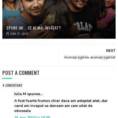
SPUNE-MI... CE AI MAI ÎNVĂŢAT?
JUNE 27, 2010
NEXT
Aruncați țigările, aruncați țigările!
POST A COMMENT
4 COMENTARII
Iulia M spunea...
A fost foarte frumos chiar daca am asteptat atat...dar
cand am inceput sa dansam am cam uitat de
oboseala
21 mai 2010 la 15:36