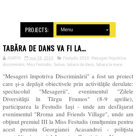
PROJECTS:
TABĂRA DE DANS VA FI LA...
ASiRYS
mai 18, 2010
Festudis 2010
,
Mesageri împotriva
discriminării
,
Miss Festudis
,
Sulina
,
tabara de dans
,
tabara la mare
"Mesageri împotriva Discriminării" a fost un proiect
care şi-a depăşit obiectivele prin activităţile derulate:
spectacolul "Mesagerii", evenimentul "Zilele
Diversităţii în Târgu Frumos" (8-9 aprilie),
participarea la Festudis Iaşi - unde am desfăşurat
evenimentul "Rroma and Friends Village", unde am
obţinut premiul III la Miss Festudis (mulţumim pentru
acest premiu Georgianei Acasandrei - poliţista