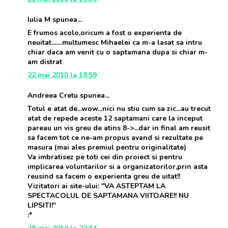
Iulia M spunea...
E frumos acolo,oricum a fost o experienta de
neuitat.......multumesc Mihaelei ca m-a lasat sa intru
chiar daca am venit cu o saptamana dupa si chiar m-
am distrat
22 mai 2010 la 18:59
Andreea Cretu spunea...
Totul e atat de...wow...nici nu stiu cum sa zic...au trecut
atat de repede aceste 12 saptamani care la inceput
pareau un vis greu de atins 8->...dar in final am reusit
sa facem tot ce ne-am propus avand si rezultate pe
masura (mai ales premiul pentru originalitate)
Va imbratisez pe toti cei din proiect si pentru
implicarea voluntarilor si a organizatorilor,prin asta
reusind sa facem o experienta greu de uitat!!
Vizitatori ai site-ului: "VA ASTEPTAM LA
SPECTACOLUL DE SAPTAMANA VIITOARE!! NU
LIPSITI!"
:*