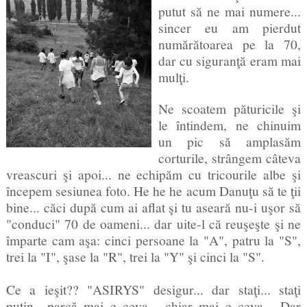
putut să ne mai numere...
sincer eu am pierdut
numărătoarea pe la 70,
dar cu siguranţă eram mai
mulţi.
Ne scoatem păturicile şi
le întindem, ne chinuim
un pic să amplasăm
corturile, strângem câteva
vreascuri şi apoi... ne echipăm cu tricourile albe şi
începem sesiunea foto. He he he acum Danuţu să te ţii
bine... căci după cum ai aflat şi tu aseară nu-i uşor să
"conduci" 70 de oameni... dar uite-l că reuşeşte şi ne
împarte cam aşa: cinci persoane la "A", patru la "S",
trei la "I", şase la "R", trei la "Y" şi cinci la "S".
Ce a ieşit?? "ASIRYS" desigur... dar staţi... staţi
puţin.. parcă mai e ceva... chiar mai e ceva... Dar