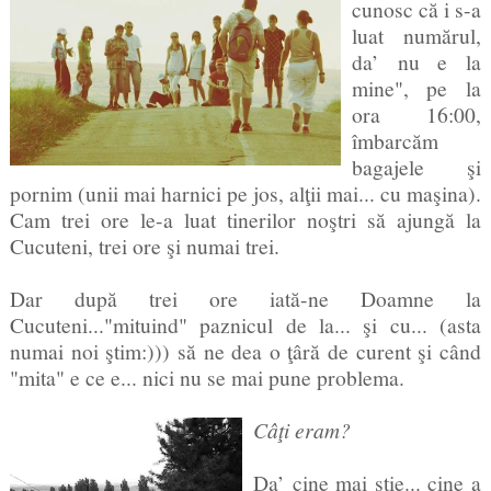
cunosc că i s-a
luat numărul,
da’ nu e la
mine", pe la
ora 16:00,
îmbarcăm
bagajele şi
pornim (unii mai harnici pe jos, alţii mai... cu maşina).
Cam trei ore le-a luat tinerilor noştri să ajungă la
Cucuteni, trei ore şi numai trei.
Dar după trei ore iată-ne Doamne la
Cucuteni..."mituind" paznicul de la... şi cu... (asta
numai noi ştim:))) să ne dea o ţâră de curent şi când
"mita" e ce e... nici nu se mai pune problema.
Câţi eram?
Da’ cine mai ştie... cine a