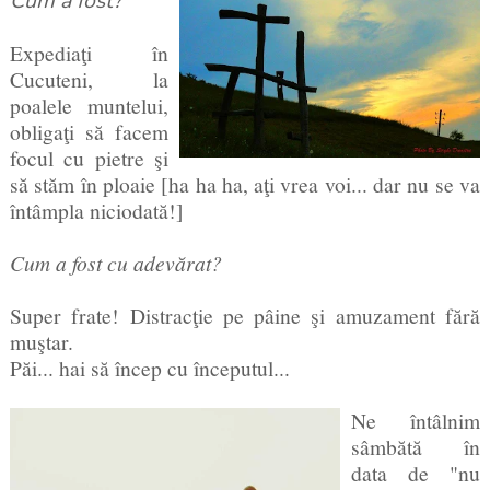
Cum a fost?
Expediaţi în
Cucuteni, la
poalele muntelui,
obligaţi să facem
focul cu pietre şi
să stăm în ploaie [ha ha ha, aţi vrea voi... dar nu se va
întâmpla niciodată!]
Cum a fost cu adevărat?
Super frate! Distracţie pe pâine şi amuzament fără
muştar.
Păi... hai să încep cu începutul...
Ne întâlnim
sâmbătă în
data de "nu