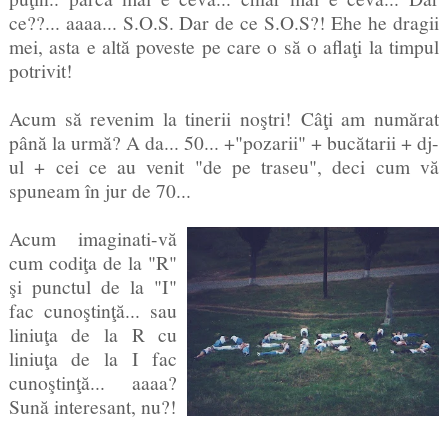
ce??... aaaa... S.O.S. Dar de ce S.O.S?! Ehe he dragii
mei, asta e altă poveste pe care o să o aflaţi la timpul
potrivit!
Acum să revenim la tinerii noştri! Câţi am numărat
până la urmă? A da... 50... +"pozarii" + bucătarii + dj-
ul + cei ce au venit "de pe traseu", deci cum vă
spuneam în jur de 70...
Acum imaginati-vă
cum codiţa de la "R"
şi punctul de la "I"
fac cunoştinţă... sau
liniuţa de la R cu
liniuţa de la I fac
cunoştinţă... aaaa?
Sună interesant, nu?!