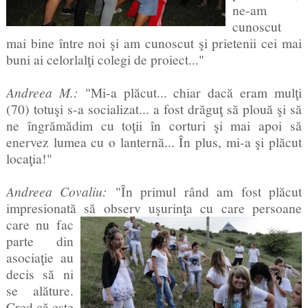
ne-am
cunoscut
mai bine între noi şi am cunoscut şi prietenii cei mai
buni ai celorlalţi colegi de proiect..."
Andreea M.:
"Mi-a plăcut... chiar dacă eram mulţi
(70) totuşi s-a socializat... a fost drăguţ să plouă şi să
ne îngrămădim cu toţii în corturi şi mai apoi să
enervez lumea cu o lanternă... În plus, mi-a şi plăcut
locaţia!"
Andreea Covaliu:
"În primul rând am fost plăcut
impresionată să observ uşurinţa cu
care persoane
care nu fac
parte din
asociaţie au
decis să ni
se alăture.
Cred că este