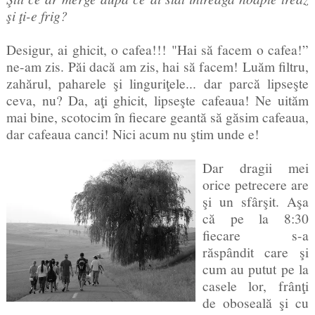
şi ţi-e frig?
Desigur, ai ghicit, o cafea!!! "Hai să facem o cafea!”
ne-am zis. Păi dacă am zis, hai să facem! Luăm filtru,
zahărul, paharele şi linguriţele... dar parcă lipseşte
ceva, nu? Da, aţi ghicit, lipseşte cafeaua! Ne uităm
mai bine, scotocim în fiecare geantă să găsim cafeaua,
dar cafeaua canci! Nici acum nu ştim unde e!
Dar dragii mei
orice petrecere are
şi un sfârşit. Aşa
că pe la 8:30
fiecare s-a
răspândit care şi
cum au putut pe la
casele lor, frânţi
de oboseală şi cu