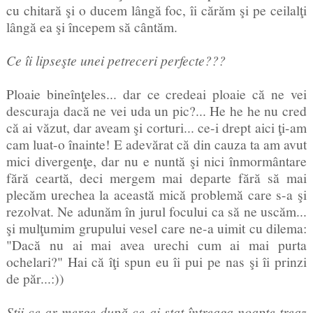
cu chitară şi o ducem lângă foc, îi cărăm şi pe ceilalţi
lângă ea şi începem să cântăm.
Ce îi lipseşte unei petreceri perfecte???
Ploaie bineînţeles... dar ce credeai ploaie că ne vei
descuraja dacă ne vei uda un pic?... He he he nu cred
că ai văzut, dar aveam şi corturi... ce-i drept aici ţi-am
cam luat-o înainte! E adevărat că din cauza ta am avut
mici divergenţe, dar nu e nuntă şi nici înmormântare
fără ceartă, deci mergem mai departe fără să mai
plecăm urechea la această mică problemă care s-a şi
rezolvat. Ne adunăm în jurul focului ca să ne uscăm...
şi mulţumim grupului vesel care ne-a uimit cu dilema:
"Dacă nu ai mai avea urechi cum ai mai purta
ochelari?" Hai că îţi spun eu îi pui pe nas şi îi prinzi
de păr...:))
Ştii ce ar merge după ce ai stat întreaga noapte treaz