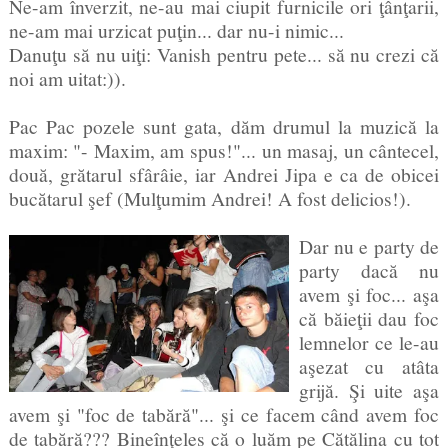
Ne-am înverzit, ne-au mai ciupit furnicile ori ţânţarii,
ne-am mai urzicat puţin... dar nu-i nimic...
Danuţu să nu uiţi: Vanish pentru pete... să nu crezi că
noi am uitat:)).
Pac Pac pozele sunt gata, dăm drumul la muzică la
maxim: "- Maxim, am spus!"... un masaj, un cântecel,
două, grătarul sfârâie, iar Andrei Jipa e ca de obicei
bucătarul şef (Mulţumim Andrei! A fost delicios!).
Dar nu e party de
party dacă nu
avem şi foc... aşa
că băieţii dau foc
lemnelor ce le-au
aşezat cu atâta
grijă. Şi uite aşa
avem şi "foc de tabără"... şi ce facem când avem foc
de tabără??? Bineînţeles că o luăm pe Cătălina cu tot