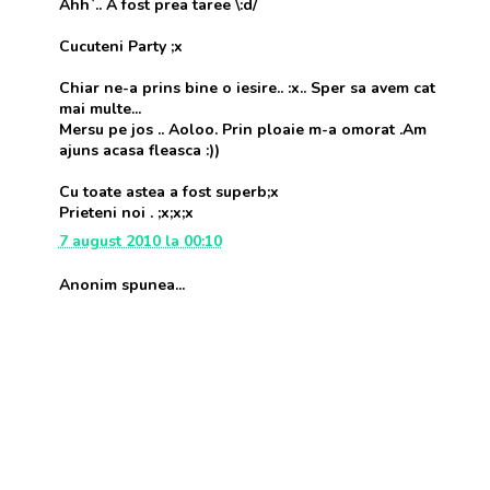
Ahh`.. A fost prea taree \:d/
Cucuteni Party ;x
Chiar ne-a prins bine o iesire.. :x.. Sper sa avem cat
mai multe...
Mersu pe jos .. Aoloo. Prin ploaie m-a omorat .Am
ajuns acasa fleasca :))
Cu toate astea a fost superb;x
Prieteni noi . ;x;x;x
7 august 2010 la 00:10
Anonim spunea...
super fain:X eu am fost in litera "A" si am avut cam de
suferit k am fost primi si am fost mutati dintr-o parte
in alta da a fost super:X . de distractie nu mai spun k
se stie sau sa spun in cateva cuvinte [cei care au fost
nu vor uita asta niciodata o spun cu mana pe inima]
cand spun asta o spun ca am de ce.
8 august 2010 la 01:56
M.I.A.
spunea...