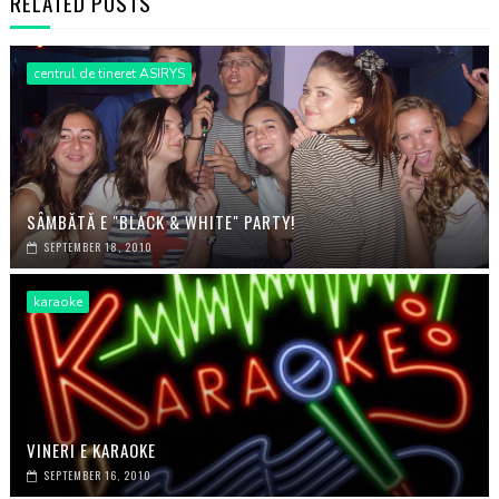
RELATED POSTS
centrul de tineret ASIRYS
SÂMBĂTĂ E "BLACK & WHITE" PARTY!
SEPTEMBER 18, 2010
karaoke
VINERI E KARAOKE
SEPTEMBER 16, 2010