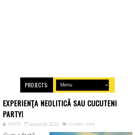
PROJECTS:
EXPERIENŢA NEOLITICĂ SAU CUCUTENI
PARTY!
ASiRYS
august 06, 2010
Cucuteni
,
party