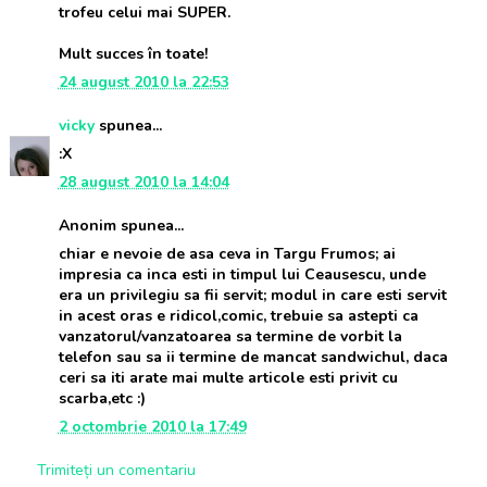
trofeu celui mai SUPER.
Mult succes în toate!
24 august 2010 la 22:53
vicky
spunea...
:X
28 august 2010 la 14:04
Anonim spunea...
chiar e nevoie de asa ceva in Targu Frumos; ai
impresia ca inca esti in timpul lui Ceausescu, unde
era un privilegiu sa fii servit; modul in care esti servit
in acest oras e ridicol,comic, trebuie sa astepti ca
vanzatorul/vanzatoarea sa termine de vorbit la
telefon sau sa ii termine de mancat sandwichul, daca
ceri sa iti arate mai multe articole esti privit cu
scarba,etc :)
2 octombrie 2010 la 17:49
Trimiteți un comentariu