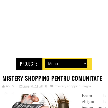
PROJECTS:
MISTERY SHOPPING PENTRU COMUNITATE
ASiRYS
august 23, 2010
mystery shopping
,
nașpa
Eram la
ghişeu, la
banca unde