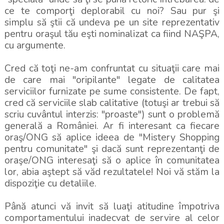
ce te comporţi deplorabil cu noi? Sau pur şi
simplu să ştii că undeva pe un site reprezentativ
pentru oraşul tău eşti nominalizat ca fiind NAŞPA,
cu argumente.
Cred că toţi ne-am confruntat cu situaţii care mai
de care mai "oripilante" legate de calitatea
serviciilor furnizate pe sume consistente. De fapt,
cred că serviciile slab calitative (totuşi ar trebui să
scriu cuvântul interzis: "proaste") sunt o problemă
generală a României. Ar fi interesant ca fiecare
oraş/ONG să aplice ideea de "Mistery Shopping
pentru comunitate" şi dacă sunt reprezentanţi de
oraşe/ONG interesaţi să o aplice în comunitatea
lor, abia aştept să văd rezultatele! Noi vă stăm la
dispoziţie cu detaliile.
Până atunci vă invit să luaţi atitudine împotriva
comportamentului inadecvat de servire al celor