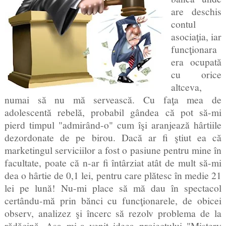
are deschis
contul
asociaţia, iar
funcţionara
era ocupată
cu orice
altceva,
numai să nu mă servească. Cu faţa mea de
adolescentă rebelă, probabil gândea că pot să-mi
pierd timpul "admirând-o" cum îşi aranjează hârtiile
dezordonate de pe birou. Dacă ar fi ştiut ea că
marketingul serviciilor a fost o pasiune pentru mine în
facultate, poate că n-ar fi întârziat atât de mult să-mi
dea o hârtie de 0,1 lei, pentru care plătesc în medie 21
lei pe lună! Nu-mi place să mă dau în spectacol
certându-mă prin bănci cu funcţionarele, de obicei
observ, analizez şi încerc să rezolv problema de la
rădăcină. Aşa mi-a venit ideea proiectului "Mistery