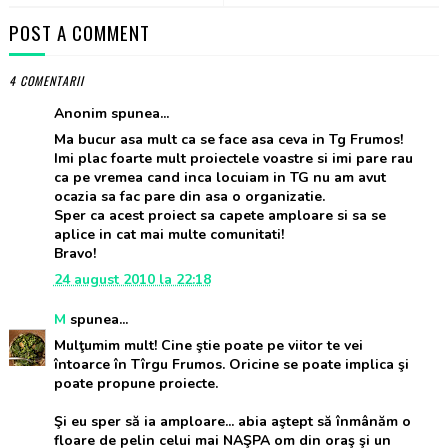
POST A COMMENT
4 COMENTARII
Anonim spunea...
Ma bucur asa mult ca se face asa ceva in Tg Frumos!
Imi plac foarte mult proiectele voastre si imi pare rau
ca pe vremea cand inca locuiam in TG nu am avut
ocazia sa fac pare din asa o organizatie.
Sper ca acest proiect sa capete amploare si sa se
aplice in cat mai multe comunitati!
Bravo!
24 august 2010 la 22:18
M
spunea...
Mulţumim mult! Cine ştie poate pe viitor te vei
întoarce în Tîrgu Frumos. Oricine se poate implica şi
poate propune proiecte.
Şi eu sper să ia amploare... abia aştept să înmânăm o
floare de pelin celui mai NAŞPA om din oraş şi un