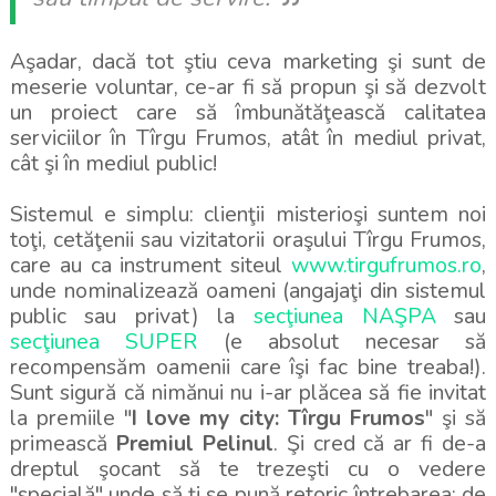
Aşadar, dacă tot ştiu ceva marketing şi sunt de
meserie voluntar, ce-ar fi să propun şi să dezvolt
un proiect care să îmbunătăţească calitatea
serviciilor în Tîrgu Frumos, atât în mediul privat,
cât şi în mediul public!
Sistemul e simplu: clienţii misterioşi suntem noi
toţi, cetăţenii sau vizitatorii oraşului Tîrgu Frumos,
care au ca instrument siteul
www.tirgufrumos.ro
,
unde nominalizează oameni (angajaţi din sistemul
public sau privat) la
secţiunea NAŞPA
sau
secţiunea SUPER
(e absolut necesar să
recompensăm oamenii care îşi fac bine treaba!).
Sunt sigură că nimănui nu i-ar plăcea să fie invitat
la premiile "
I love my city: Tîrgu Frumos
" şi să
primească
Premiul Pelinul
. Şi cred că ar fi de-a
dreptul şocant să te trezeşti cu o vedere
"specială" unde să ţi se pună retoric întrebarea: de