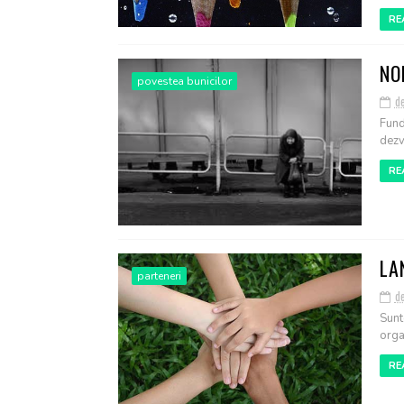
RE
NO
povestea bunicilor
d
Fund
dezvo
RE
LA
parteneri
d
Sunt
orga
RE