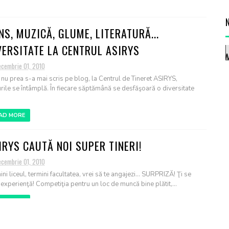
NS, MUZICĂ, GLUME, LITERATURĂ...
VERSITATE LA CENTRUL ASIRYS
ecembrie 01, 2010
 nu prea s-a mai scris pe blog, la Centrul de Tineret ASIRYS,
urile se întâmplă. În fiecare săptămână se desfăşoară o diversitate
AD MORE
IRYS CAUTĂ NOI SUPER TINERI!
ecembrie 01, 2010
ni liceul, termini facultatea, vrei să te angajezi... SURPRIZĂ! Ţi se
 experienţă! Competiţia pentru un loc de muncă bine plătit,...
AD MORE