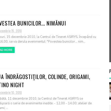
VESTEA BUNICILOR... NIMĂNUI
ecembrie 15, 2010
curi, 15 decembrie 2010, la Centrul de Tineret ASIRYS, începând cu
16,00, se va derula evenimentul: "Povestea bunicilor... nim...
AD MORE
UA ÎNDRĂGOSTIŢILOR, COLINDE, ORIGAMI,
TINO NIGHT
ecembrie 10, 2010
ătă, 11 decembrie 2010, la Centrul de Tineret ASIRYS se
ăşoară o serie de evenimente inedite: - 12,00 - 14,00: atelier de
mi; ...