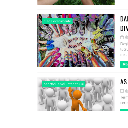
DA
50 de evenimente
DI
d
Deşi
lucr
de...
RE
AS
beneficiile voluntariatului
d
Termi
cere
RE