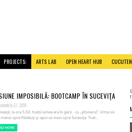
PROJECTS:
ARTS LAB
OPEN HEART HUB
CUCUTENI
C
SIUNE IMPOSIBILĂ: BOOTCAMP ÎN SUCEVIŢA
F
ecembrie 27, 2010
neaţă, la ora 5,50, toată lumea era în gară... cu „şifonierul”. Urma să
 trenul spre Rădăuţi şi-apoi un maxi spre Suceviţa. Toat...
AD MORE