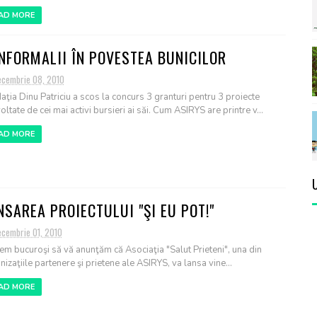
AD MORE
NFORMALII ÎN POVESTEA BUNICILOR
ecembrie 08, 2010
aţia Dinu Patriciu a scos la concurs 3 granturi pentru 3 proiecte
ltate de cei mai activi bursieri ai săi. Cum ASIRYS are printre v...
AD MORE
NSAREA PROIECTULUI "ŞI EU POT!"
ecembrie 01, 2010
em bucuroşi să vă anunţăm că Asociaţia "Salut Prieteni", una din
nizaţiile partenere şi prietene ale ASIRYS, va lansa vine...
AD MORE