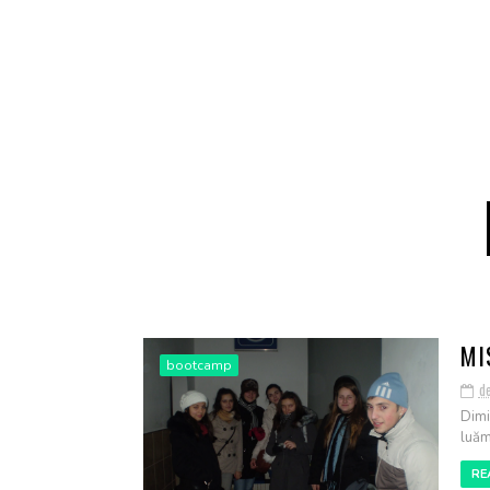
MI
bootcamp
d
Dimi
luăm
RE