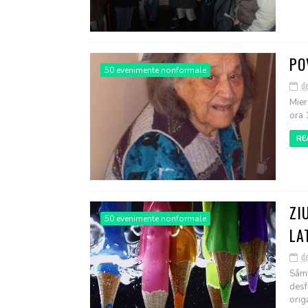
PO
50 evenimente nonformale
d
Mier
ora 
RE
ZI
50 evenimente nonformale
LA
d
Sâmb
desf
origa