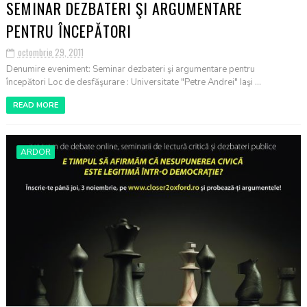
SEMINAR DEZBATERI ŞI ARGUMENTARE
PENTRU ÎNCEPĂTORI
octombrie 29, 2011
Denumire eveniment: Seminar dezbateri şi argumentare pentru
începători Loc de desfăşurare : Universitate "Petre Andrei" Iaşi ...
READ MORE
ARDOR