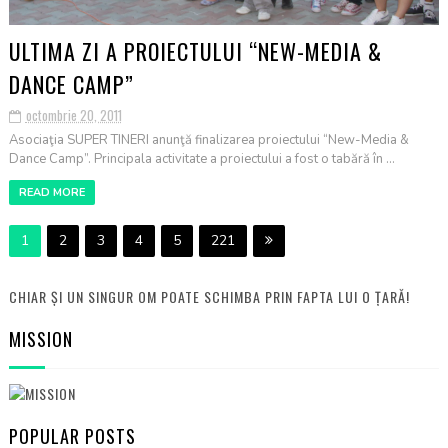
ULTIMA ZI A PROIECTULUI “NEW-MEDIA &
DANCE CAMP”
octombrie 20, 2011
Asociaţia SUPER TINERI anunţă finalizarea proiectului “New-Media &
Dance Camp”. Principala activitate a proiectului a fost o tabără în ...
READ MORE
1
2
3
4
5
221
CHIAR ȘI UN SINGUR OM POATE SCHIMBA PRIN FAPTA LUI O ȚARĂ!
MISSION
POPULAR POSTS