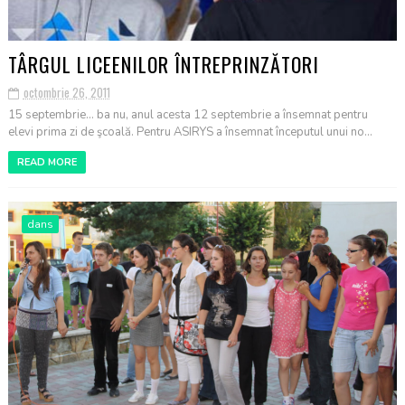
TÂRGUL LICEENILOR ÎNTREPRINZĂTORI
octombrie 26, 2011
15 septembrie... ba nu, anul acesta 12 septembrie a însemnat pentru
elevi prima zi de şcoală. Pentru ASIRYS a însemnat începutul unui no...
READ MORE
dans