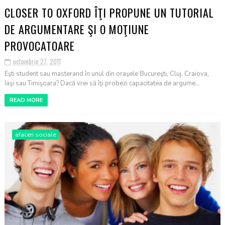
CLOSER TO OXFORD ÎŢI PROPUNE UN TUTORIAL
DE ARGUMENTARE ŞI O MOŢIUNE
PROVOCATOARE
octombrie 27, 2011
Eşti student sau masterand în unul din oraşele Bucureşti, Cluj, Craiova,
Iaşi sau Timişoara? Dacă vrei să îţi probezi capacitatea de argume...
READ MORE
afaceri sociale