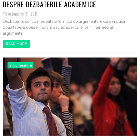
DESPRE DEZBATERILE ACADEMICE
octombrie 31, 2011
Dezbaterile sunt o modalitate formală de argumentare care implică
două tabere opuse (indivizi sau echipe) care, prin intermediul
argumente...
READ MORE
argumentare