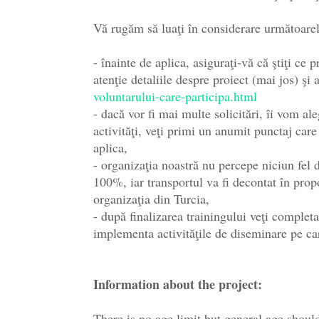
Vă rugăm să luaţi în considerare următoarel
- înainte de aplica, asiguraţi-vă că ştiţi ce 
atenţie detaliile despre proiect (mai jos) şi 
voluntarului-care-participa.html
- dacă vor fi mai multe solicitări, îi vom ale
activităţi, veţi primi un anumit punctaj care
aplica,
- organizaţia noastră nu percepe niciun fel 
100%, iar transportul va fi decontat în prop
organizaţia din Turcia,
- după finalizarea trainingului veţi completa
implementa activităţile de diseminare pe ca
Information about the project:
There is no age limit but general age shoul