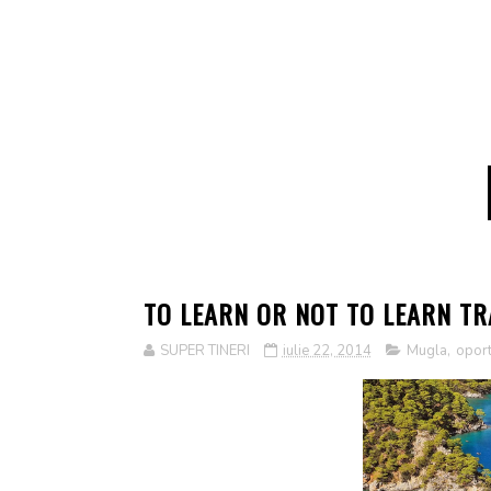
TO LEARN OR NOT TO LEARN T
SUPER TINERI
iulie 22, 2014
Mugla
,
oport