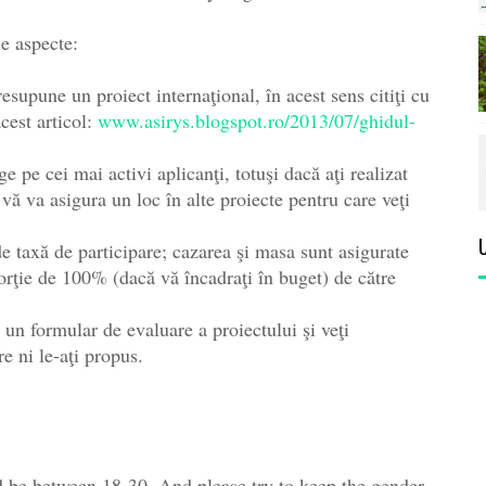
e aspecte:
presupune un proiect internaţional, în acest sens citiţi cu
acest articol:
www.asirys.blogspot.ro/2013/07/ghidul-
ge pe cei mai activi aplicanţi, totuşi dacă aţi realizat
 vă va asigura un loc în alte proiecte pentru care veţi
de taxă de participare; cazarea şi masa sunt asigurate
orţie de 100% (dacă vă încadraţi în buget) de către
 un formular de evaluare a proiectului şi veţi
re ni le-aţi propus.
d be between 18-30. And please try to keep the gender