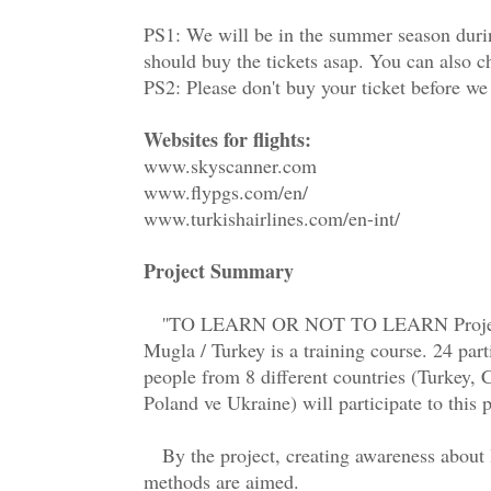
PS1: We will be in the summer season during
should buy the tickets asap. You can also ch
PS2: Please don't buy your ticket before we
Websites for flights:
www.skyscanner.com
www.flypgs.com/en/
www.turkishairlines.com/en-int/
Project Summary
''TO LEARN OR NOT TO LEARN Project", 
Mugla / Turkey is a training course. 24 parti
people from 8 different countries (Turkey, 
Poland ve Ukraine) will participate to this p
By the project, creating awareness about 
methods are aimed.