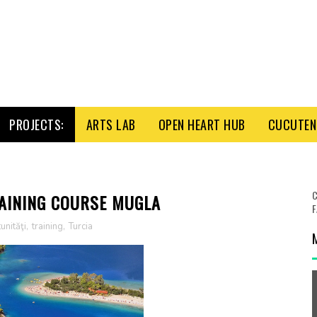
PROJECTS:
ARTS LAB
OPEN HEART HUB
CUCUTENI
C
RAINING COURSE MUGLA
F
unităţi
,
training
,
Turcia