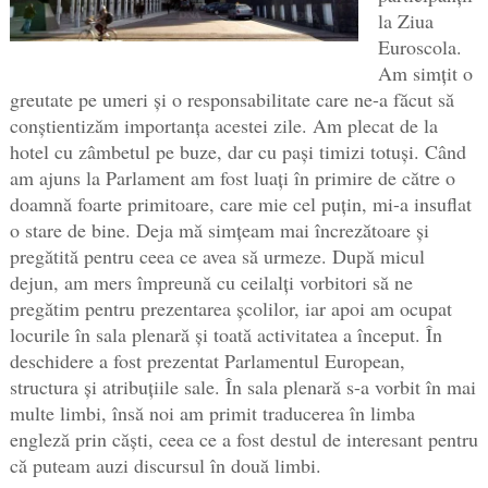
la Ziua
Euroscola.
Am simțit o
greutate pe umeri și o responsabilitate care ne-a făcut să
conștientizăm importanța acestei zile. Am plecat de la
hotel cu zâmbetul pe buze, dar cu pași timizi totuși. Când
am ajuns la Parlament am fost luați în primire de către o
doamnă foarte primitoare, care mie cel puțin, mi-a insuflat
o stare de bine. Deja mă simțeam mai încrezătoare și
pregătită pentru ceea ce avea să urmeze. După micul
dejun, am mers împreună cu ceilalți vorbitori să ne
pregătim pentru prezentarea școlilor, iar apoi am ocupat
locurile în sala plenară și toată activitatea a început. În
deschidere a fost prezentat Parlamentul European,
structura și atribuțiile sale. În sala plenară s-a vorbit în mai
multe limbi, însă noi am primit traducerea în limba
engleză prin căști, ceea ce a fost destul de interesant pentru
că puteam auzi discursul în două limbi.