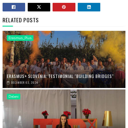
RELATED POSTS
Erasmus_Plus
ERASMUS+ SLOVENIA: TESTIMONIAL "BUILDING BRIDGES"
DECEMBER 03, 2024
Deleni