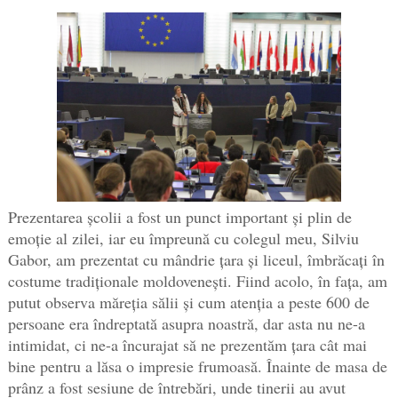
Prezentarea școlii a fost un punct important și plin de
emoție al zilei, iar eu împreună cu colegul meu, Silviu
Gabor, am prezentat cu mândrie țara și liceul, îmbrăcați în
costume tradiționale moldovenești. Fiind acolo, în fața, am
putut observa măreția sălii și cum atenția a peste 600 de
persoane era îndreptată asupra noastră, dar asta nu ne-a
intimidat, ci ne-a încurajat să ne prezentăm țara cât mai
bine pentru a lăsa o impresie frumoasă. Înainte de masa de
prânz a fost sesiune de întrebări, unde tinerii au avut