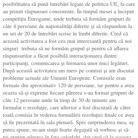
posibilitatea să pună întrebări legate de politica UE, la care
au primit răspunsuri consistente. În timpul mesei a început
competiția Eurogame, unde trebuia să formăm grupuri de
câte 4 persoane de naționalități diferite și să răspundem la
un set de 20 de întrebări scrise în limbi diferite. Cred că
această activitatea a fost cea mai interesantă pentru că noi
singuri trebuia să ne formăm grupul și pentru că aflarea
răspunsurilor a făcut posibilă interacționarea dintre
participanți, comunicarea și formarea unor mici legături.
După această activitatea am mers pe comisii și am discutat
probleme actuale ale Uniunii Europene. Comisiile erau
formate din aproximativ 120 de persoane, iar pentru a avea
ocazia să-și exprime fiecare părerea s-au format grupuri de
câte 12 persoane unde în timp de 30 de minute am
formulat o rezoluție, care ulterior a fost discutată de către
toată comisia în vederea formulării rezoluției finale ce avea
să fie prezentată în sala plenară. Spre surprinderea mea, aș
putea spune, m-am sințit foarte degajată să vorbesc și să-
mi exprim părerea în fața celorlalți, dar cred că la aceasta