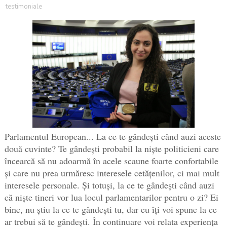
testimoniale
Parlamentul European... La ce te gândești când auzi aceste
două cuvinte? Te gândești probabil la niște politicieni care
încearcă să nu adoarmă în acele scaune foarte confortabile
și care nu prea urmăresc interesele cetățenilor, ci mai mult
interesele personale. Și totuși, la ce te gândești când auzi
că niște tineri vor lua locul parlamentarilor pentru o zi? Ei
bine, nu știu la ce te gândești tu, dar eu îți voi spune la ce
ar trebui să te gândești. În continuare voi relata experiența