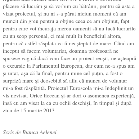
plăcere să lucrăm și să vorbim cu bătrânii, pentru că asta a
vizat proiectul, și nu ni s-a părut niciun moment că am
muncit din greu pentru a obține ceea ce am obținut, fapt
pentru care voi încuraja mereu oamenii să nu facă lucrurile
cu un scop personal, ci mai mult în beneficiul altora,
pentru că astfel răsplata va fi neașteptat de mare. Când am
început să facem voluntariat, doamna profesoară ne
spusese vag că dacă vom face un proiect reușit, ne așteapră
o excursie la Parlamentul European, dar cum ne-a spus am
și uitat, așa că la final, pentru mine cel puțin, a fost o
surpriză mare și deosebită să aflu că munca de voluntar
mi-a fost răsplătită. Proiectul Euroscola mi-a îndeplinit un
vis nevisat. Orice liceean și-ar dori o asemenea experiență,
însă eu am visat la ea cu ochii deschiși, în timpul și după
ziua de 15 martie 2013.
Scris de Bianca Aelenei