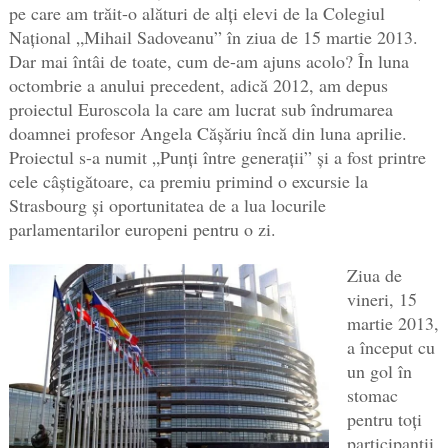
pe care am trăit-o alături de alți elevi de la Colegiul
Național „Mihail Sadoveanu” în ziua de 15 martie 2013.
Dar mai întâi de toate, cum de-am ajuns acolo? În luna
octombrie a anului precedent, adică 2012, am depus
proiectul Euroscola la care am lucrat sub îndrumarea
doamnei profesor Angela Cășăriu încă din luna aprilie.
Proiectul s-a numit „Punți între generații” și a fost printre
cele câștigătoare, ca premiu primind o excursie la
Strasbourg și oportunitatea de a lua locurile
parlamentarilor europeni pentru o zi.
Ziua de
vineri, 15
martie 2013,
a început cu
un gol în
stomac
pentru toți
participanții