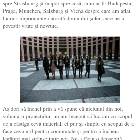
spre Strasbourg și înapoi spre casă, cum ar fi: Budapesta,
Praga, Munchen, Salzburg și Viena despre care am aflat
lucruri imporatante datorită domnului șofer, care ne-a
povestit vrute și nevrute.
Aș dori să închei prin a vă spune că niciunul din noi,
voluntarii proiectului, nu am început să lucrăm cu scopul
de a câștiga ceva material, ci pur și simplu cu scopul de a
face ceva util pentru comunitate și pentru a încheia
legături mai strânse între noi. Ne-a făcut o deosebită