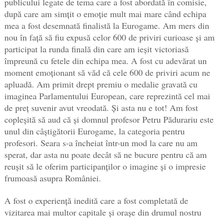
publicului legate de tema care a fost abordată în comisie,
după care am simțit o emoție mult mai mare când echipa
mea a fost desemnată finalistă la Eurogame. Am mers din
nou în față să fiu expusă celor 600 de priviri curioase și am
participat la runda finală din care am ieșit victoriasă
împreună cu fetele din echipa mea. A fost cu adevărat un
moment emoționant să văd că cele 600 de priviri acum ne
apluadă. Am primit drept premiu o medalie gravată cu
imaginea Parlamentului European, care reprezintă cel mai
de preț suvenir avut vreodată. Și asta nu e tot! Am fost
copleșită să aud că și domnul profesor Petru Pădurariu este
unul din câștigătorii Eurogame, la categoria pentru
profesori. Seara s-a încheiat într-un mod la care nu am
sperat, dar asta nu poate decât să ne bucure pentru că am
reușit să le oferim participanților o imagine și o impresie
frumoasă asupra României.
A fost o experiență inedită care a fost completată de
vizitarea mai multor capitale și orașe din drumul nostru