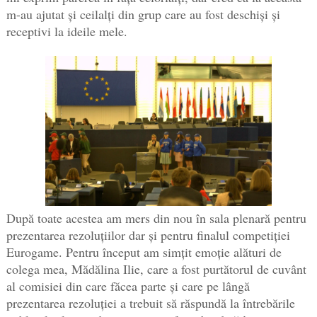
m-au ajutat și ceilalți din grup care au fost deschiși și
receptivi la ideile mele.
După toate acestea am mers din nou în sala plenară pentru
prezentarea rezoluțiilor dar și pentru finalul competiției
Eurogame. Pentru început am simțit emoție alături de
colega mea, Mădălina Ilie, care a fost purtătorul de cuvânt
al comisiei din care făcea parte și care pe lângă
prezentarea rezoluției a trebuit să răspundă la întrebările