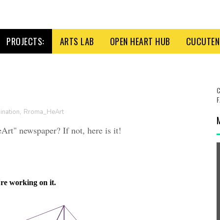
PROJECTS:
ARTS LAB
OPEN HEART HUB
CUCUTENI
C
F
ination
,
Rroma_HeArt
Art" newspaper? If not, here is it!