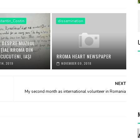
tantin_Costin
dissemination
E DESPRE MUZEUL
NŢIAL RROMA DIN
 CUCUTENI, IAŞI
RROMA HEART NEWSPAPER
14, 2019
NOVEMBER 09, 2018
NEXT
My second month as international volunteer in Romania