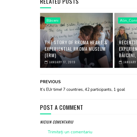
RELATED POSTS
Băiceni
Alin_Cons
THE STORY OF RROMA HEART &
RECENZI
EXPERIENTIAL RROMA MUSEUM
EXPERIE
(ERM)
BĂICENI,
JANUARY 17, 2019
JANUARY 
PREVIOUS
It’s EUr time! 7 countries, 42 participants, 1 goal
POST A COMMENT
NICIUN COMENTARIU
Trimiteți un comentariu