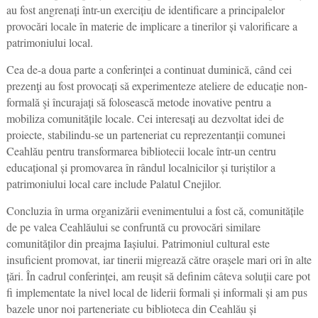
au fost angrenați într-un exercițiu de identificare a principalelor
provocări locale în materie de implicare a tinerilor și valorificare a
patrimoniului local.
Cea de-a doua parte a conferinței a continuat duminică, când cei
prezenţi au fost provocați să experimenteze ateliere de educație non-
formală şi încurajați să folosească metode inovative pentru a
mobiliza comunitățile locale. Cei interesați au dezvoltat idei de
proiecte, stabilindu-se un parteneriat cu reprezentanții comunei
Ceahlău pentru transformarea bibliotecii locale într-un centru
educațional și promovarea în rândul localnicilor și turiștilor a
patrimoniului local care include Palatul Cnejilor.
Concluzia în urma organizării evenimentului a fost că, comunitățile
de pe valea Ceahlăului se confruntă cu provocări similare
comunităților din preajma Iașiului. Patrimoniul cultural este
insuficient promovat, iar tinerii migrează către orașele mari ori în alte
țări. În cadrul conferinței, am reușit să definim câteva soluții care pot
fi implementate la nivel local de liderii formali și informali și am pus
bazele unor noi parteneriate cu biblioteca din Ceahlău și