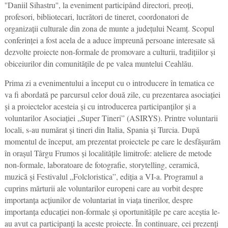
''Daniil Sihastru'', la eveniment participând directori, preoți,
profesori, bibliotecari, lucrători de tineret, coordonatori de
organizații culturale din zona de munte a județului Neamț. Scopul
conferinței a fost acela de a aduce împreună persoane interesate să
dezvolte proiecte non-formale de promovare a culturii, tradițiilor și
obiceiurilor din comunitățile de pe valea muntelui Ceahlău.
Prima zi a evenimentului a început cu o introducere în tematica ce
va fi abordată pe parcursul celor două zile, cu prezentarea asociației
și a proiectelor acesteia și cu introducerea participanților și a
voluntarilor Asociației „Super Tineri” (ASIRYS). Printre voluntarii
locali, s-au numărat și tineri din Italia, Spania și Turcia. După
momentul de început, am prezentat proiectele pe care le desfășurăm
în orașul Târgu Frumos și localitățile limitrofe: ateliere de metode
non-formale, laboratoare de fotografie, storytelling, ceramică,
muzică și Festivalul „Folcloristica”, ediția a VI-a. Programul a
cuprins mărturii ale voluntarilor europeni care au vorbit despre
importanța acțiunilor de voluntariat în viața tinerilor, despre
importanța educației non-formale și oportunitățile pe care aceștia le-
au avut ca participanți la aceste proiecte. În continuare, cei prezenți