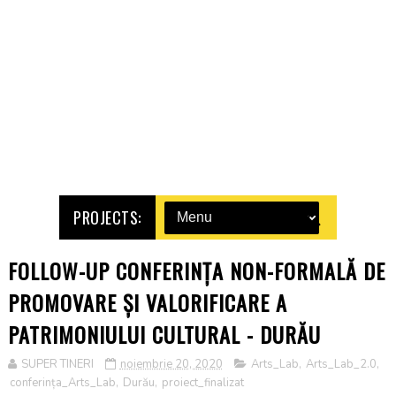
PROJECTS:
FOLLOW-UP CONFERINȚA NON-FORMALĂ DE
PROMOVARE ȘI VALORIFICARE A
PATRIMONIULUI CULTURAL - DURĂU
SUPER TINERI
noiembrie 20, 2020
Arts_Lab
,
Arts_Lab_2.0
,
conferința_Arts_Lab
,
Durău
,
proiect_finalizat