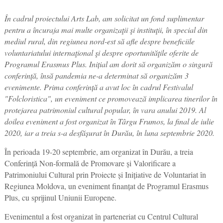
În cadrul proiectului Arts Lab, am solicitat un fond suplimentar
pentru a încuraja mai multe organizaţii şi instituţii, în special din
mediul rural, din regiunea nord-est să afle despre beneficiile
voluntariatului internaţional şi despre oportunităţile oferite de
Programul Erasmus Plus. Inițial am dorit să organizăm o singură
conferință, însă pandemia ne-a determinat să organizăm 3
evenimente. Prima conferință a avut loc în cadrul Festivalul
"Folcloristica", un eveniment ce promovează implicarea tinerilor în
protejarea patrimoniul cultural popular, în vara anului 2019. Al
doilea eveniment a fost organizat în Târgu Frumos, la final de iulie
2020, iar a treia s-a desfășurat în Durău, în luna septembrie 2020.
În perioada 19-20 septembrie, am organizat în Durău, a treia
Conferință Non-formală de Promovare și Valorificare a
Patrimoniului Cultural prin Proiecte și Inițiative de Voluntariat în
Regiunea Moldova, un eveniment finanțat de Programul Erasmus
Plus, cu sprijinul Uniunii Europene.
Evenimentul a fost organizat în parteneriat cu Centrul Cultural