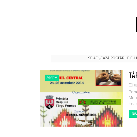
SE AFIȘEAZĂ POSTĂRILE CU
TÂ
AMPM
o
Prim
Mold
Frumo
RE