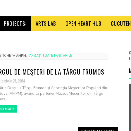
PROJECTS:
ARTS LAB
OPEN HEART HUB
CUCUTENI
C
 ETICHETA
AMPM
.
AFIȘAȚI TOATE POSTĂRILE
F
RGUL DE MEŞTERI DE LA TÂRGU FRUMOS
ctombrie 21, 2014
ăria Orașului Târgu Frumos și Asociaţia Meşterilor Populari din
ova (AMPM), având ca partener Muzeul Meseriilor din Târgu
s, ...
AD MORE