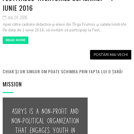
IUNIE 2016
mai 24, 2016
Apel către cadrele didactice şi elevii din Tîrgu Frumos şi satele limitrofe
Pe data de 1 iunie 2016, vă invităm să participaţi la Fest...
READ MORE
POSTĂRI MAI VECHI
CHIAR ȘI UN SINGUR OM POATE SCHIMBA PRIN FAPTA LUI O ȚARĂ!
MISSION