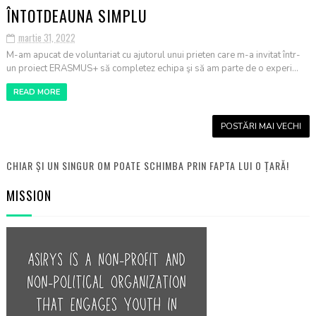
ÎNTOTDEAUNA SIMPLU
martie 31, 2022
M-am apucat de voluntariat cu ajutorul unui prieten care m-a invitat într-
un proiect ERASMUS+ să completez echipa şi să am parte de o experi...
READ MORE
POSTĂRI MAI VECHI
CHIAR ȘI UN SINGUR OM POATE SCHIMBA PRIN FAPTA LUI O ȚARĂ!
MISSION