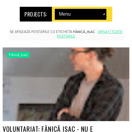
PROJECTS:
SE AFIȘEAZĂ POSTĂRILE CU ETICHETA
FĂNICĂ_ISAC
.
AFIȘAȚI TOATE
POSTĂRILE
Fănică_Isac
VOLUNTARIAT: FĂNICĂ ISAC - NU E