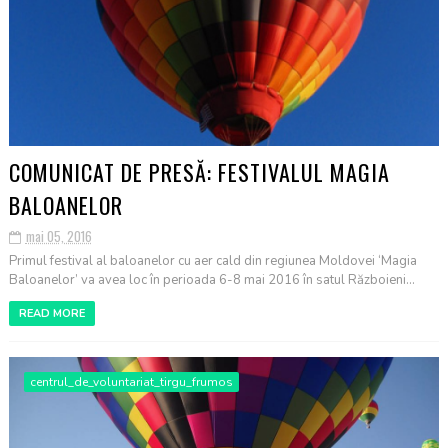
COMUNICAT DE PRESĂ: FESTIVALUL MAGIA
BALOANELOR
mai 05, 2016
Primul festival al baloanelor cu aer cald din regiunea Moldovei ‘Magia
Baloanelor’ va avea loc în perioada 6-8 mai 2016 în satul Războieni...
READ MORE
centrul_de_voluntariat_tirgu_frumos