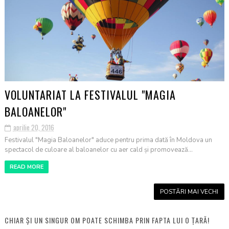
VOLUNTARIAT LA FESTIVALUL "MAGIA
BALOANELOR"
aprilie 20, 2016
Festivalul "Magia Baloanelor" aduce pentru prima dată în Moldova un
spectacol de culoare al baloanelor cu aer cald și promovează...
READ MORE
POSTĂRI MAI VECHI
CHIAR ȘI UN SINGUR OM POATE SCHIMBA PRIN FAPTA LUI O ȚARĂ!