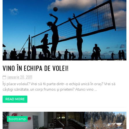
VINO ÎN ECHIPA DE VOLEI!
ianuarie 20, 2011
Îţi place voleiul? Vrei să fii parte dintr-o echipă unică în oraș? Vrei să
câștigi sănătate, un corp frumos şi prieteni? Atunci vino ...
READ MORE
bootcamp