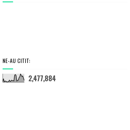
NE-AU CITIT:
2,477,884
RANDOM POSTS
VOLUNTAR ÎN GRECIA: 6 LUNI DE