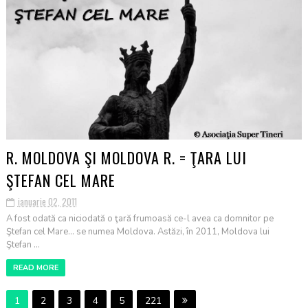
R. MOLDOVA ŞI MOLDOVA R. = ŢARA LUI
ŞTEFAN CEL MARE
ianuarie 02, 2011
A fost odată ca niciodată o ţară frumoasă ce-l avea ca domnitor pe
Ştefan cel Mare... se numea Moldova. Astăzi, în 2011, Moldova lui
Ştefan ...
READ MORE
1
2
3
4
5
221