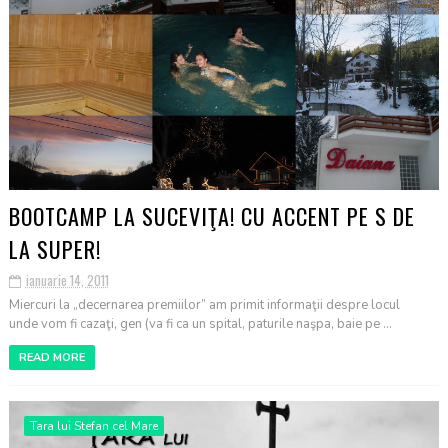
BOOTCAMP LA SUCEVIŢA! CU ACCENT PE S DE
LA SUPER!
ianuarie 14, 2011
Miercuri la „decernarea premiilor” am primit informaţii despre locul
unde vom fi cazaţi, gen (va fi ca un spital, paturile naşpa, baie pe ...
READ MORE
Tara lui Stefan cel Mare