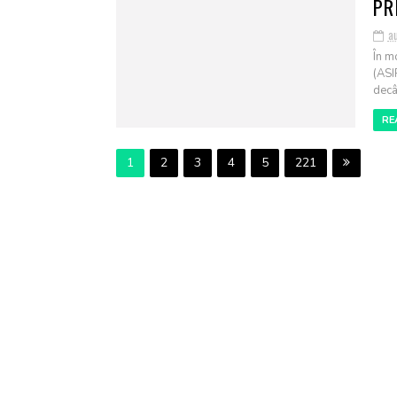
PR
a
În m
(ASI
decâ.
RE
1
2
3
4
5
221