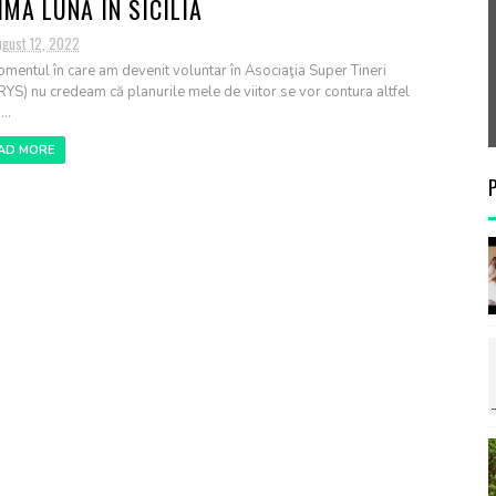
IMA LUNĂ ÎN SICILIA
ugust 12, 2022
omentul în care am devenit voluntar în Asociaţia Super Tineri
RYS) nu credeam că planurile mele de viitor se vor contura altfel
..
AD MORE