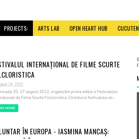
PROJECTS:
ARTS LAB
OPEN HEART HUB
CUCUTENI
C
STIVALUL INTERNAȚIONAL DE FILME SCURTE
F
LCLORISTICA
ugust 24, 2022
erioada 25-27 august 2022, organizăm prima ediție a Festivalului
național de Filme Scurte Folcloristica. Directorul festivalului es...
AD MORE
LUNTAR ÎN EUROPA - IASMINA MANCAȘ: