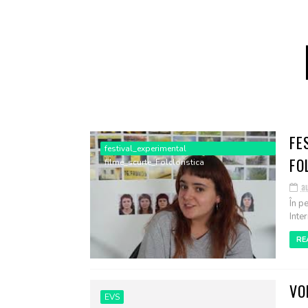
FE
festival_experimental
FO
filme_scurte_Folcloristica
a
În p
Inter
RE
VO
EVS