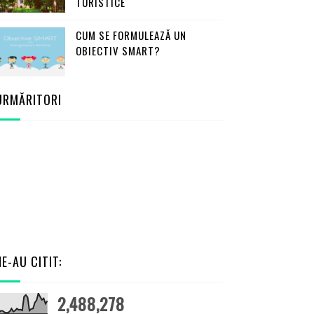
TURISTICE
CUM SE FORMULEAZĂ UN
OBIECTIV SMART?
URMĂRITORI
NE-AU CITIT:
2,488,278