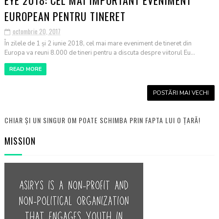
EUROPEAN PENTRU TINERET
octombrie 20, 2017
În zilele de 1 și 2 iunie 2018, cel mai mare eveniment de tineret din
Europa va reuni 8.000 de tineri pentru a discuta despre viitorul Eu...
READ MORE
POSTĂRI MAI VECHI
CHIAR ȘI UN SINGUR OM POATE SCHIMBA PRIN FAPTA LUI O ȚARĂ!
MISSION