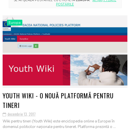
SE AFIȘEAZĂ POSTĂRILE CU ETICHETA
EUROPA
.
AFIȘAȚI TOATE
POSTĂRILE
Europa
YOUTH WIKI - O NOUĂ PLATFORMĂ PENTRU
TINERI
decembrie 13, 2017
Wiki pentru tineri (Youth Wiki) este enciclopedia online a Europei în
domeniul politicilor naționale pentru tineret. Platforma prezintă o ...