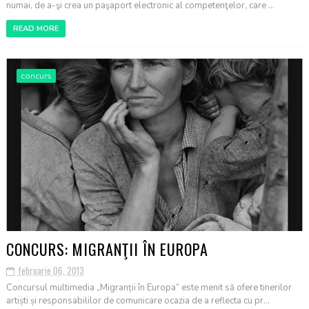
numai, de a-şi crea un paşaport electronic al competenţelor, care ...
READ MORE
concurs
CONCURS: MIGRANŢII ÎN EUROPA
februarie 06, 2013
Concursul multimedia „Migranții în Europa” este menit să ofere tinerilor
artiști și responsabililor de comunicare ocazia de a reflecta cu pr...