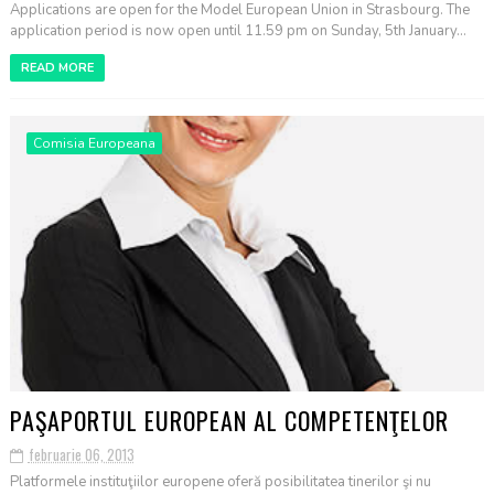
Applications are open for the Model European Union in Strasbourg. The
application period is now open until 11.59 pm on Sunday, 5th January...
READ MORE
Comisia Europeana
PAŞAPORTUL EUROPEAN AL COMPETENŢELOR
februarie 06, 2013
Platformele instituţiilor europene oferă posibilitatea tinerilor şi nu