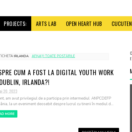
PROJECTS:
ARTS LAB
OPEN HEART HUB
CUCUTENI
C
ETICHETA
IRLANDA
.
AFIȘAȚI TOATE POSTĂRILE
F
SPRE CUM A FOST LA DIGITAL YOUTH WORK
 DUBLIN, IRLANDA?!
ai 20, 2023
nt, am avut privilegiul de a participa prin intermediul ANPCDEFP
nia, la un eveniment deosebit despre lucrul cu tinerii în mediul d...
AD MORE