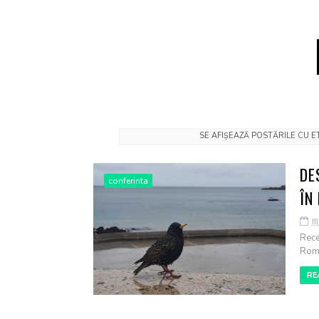
SE AFIȘEAZĂ POSTĂRILE CU 
DE
conferinta
ÎN
m
Rece
Româ
RE