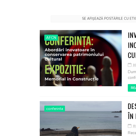
SE AFIȘEAZĂ POSTĂRILE CU ET
IN
AFCN
IN
CU
o
Dumi
conf
RE
DE
conferinta
ÎN
m
Rece