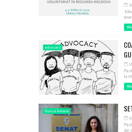
m
Educ
tiner
RE
CO
advocacy
GU
no
Pe d
la AO
RE
SE
Bianca Aelenei
iu
Pe d
din 