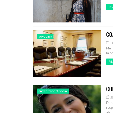
RE
CO
advocacy
fe
Memb
la o
RE
CO
antreprenoriat social
ap
După
resp
ab...