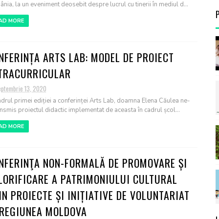
nia, la un eveniment deosebit despre lucrul cu tinerii în mediul d...
AD MORE
NFERINȚA ARTS LAB: MODEL DE PROIECT
TRACURRICULAR
eptembrie 13, 2020
adrul primei ediției a conferinței Arts Lab, doamna Elena Căulea ne-
ansmis proiectul didactic implementat de aceasta în cadrul școl...
AD MORE
NFERINŢA NON-FORMALĂ DE PROMOVARE ȘI
LORIFICARE A PATRIMONIULUI CULTURAL
IN PROIECTE ȘI INIȚIATIVE DE VOLUNTARIAT
 REGIUNEA MOLDOVA