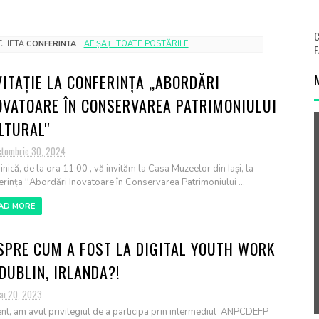
C
ICHETA
CONFERINTA
.
AFIȘAȚI TOATE POSTĂRILE
F
VITAȚIE LA CONFERINȚA „ABORDĂRI
OVATOARE ÎN CONSERVAREA PATRIMONIULUI
LTURAL''
ctombrie 30, 2024
nică, de la ora 11:00 , vă invităm la Casa Muzeelor din Iași, la
erința ''Abordări Inovatoare în Conservarea Patrimoniului ...
AD MORE
SPRE CUM A FOST LA DIGITAL YOUTH WORK
 DUBLIN, IRLANDA?!
ai 20, 2023
nt, am avut privilegiul de a participa prin intermediul ANPCDEFP