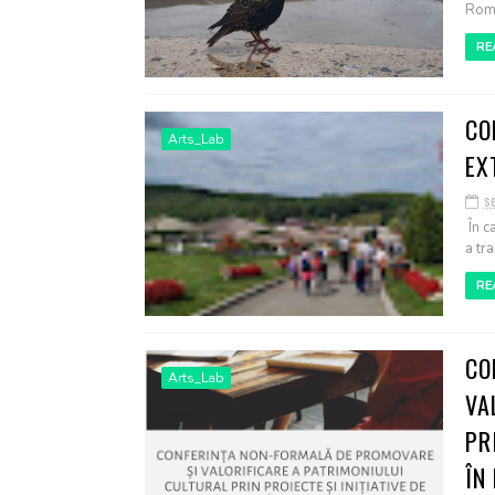
Româ
RE
CO
Arts_Lab
EX
s
În c
a tr
RE
CO
Arts_Lab
VA
PR
ÎN