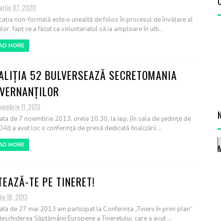
artie 07, 2020
ația non-formală este o unealtă de folos în procesul de învățare al
ilor, fapt ce a făcut ca voluntariatul să ia amploare în ulti...
AD MORE
ALIȚIA 52 BULVERSEAZĂ SECRETOMANIA
VERNANȚILOR
iembrie 11, 2013
ata de 7 noiembrie 2013, orele 10.30, la Iaşi, (în sala de şedinţe de
AI) a avut loc o conferinţă de presă dedicată finalizării ...
AD MORE
TEAZĂ-TE PE TINERET!
lie 18, 2013
ata de 27 mai 2013 am participat la Conferința „Tinerii în prim plan”
deschiderea Săptămânii Europene a Tineretului, care a avut ...