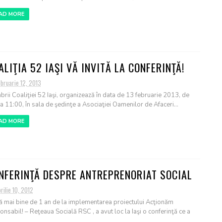
AD MORE
ALIŢIA 52 IAŞI VĂ INVITĂ LA CONFERINŢĂ!
bruarie 12, 2013
rii Coaliţiei 52 Iaşi, organizează în data de 13 februarie 2013, de
ra 11:00, în sala de şedinţe a Asociaţiei Oamenilor de Afaceri...
AD MORE
NFERINŢĂ DESPRE ANTREPRENORIAT SOCIAL
rilie 10, 2012
 mai bine de 1 an de la implementarea proiectului Acţionăm
onsabil! – Reţeaua Socială RSC , a avut loc la Iaşi o conferinţă ce a