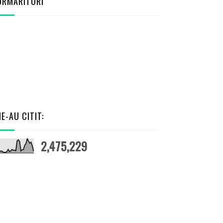
URMĂRITORI
NE-AU CITIT:
2,475,229