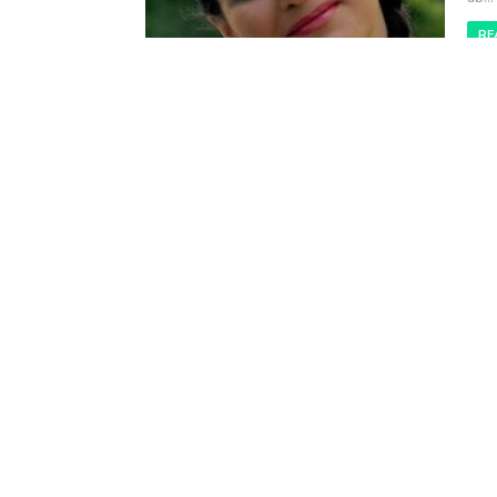
RE
PR
colaje
ma
Să f
.......
RE
RANDOM POSTS