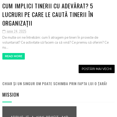
CUM IMPLICI TINERII CU ADEVĂRAT? 5
LUCRURI PE CARE LE CAUTĂ TINERII ÎN
ORGANIZAȚII
iunie 24, 2025
De multe ori ne întrebăm: cum îi atragem pe tineri în proiecte de
voluntariat? Ce activitate să facem ca să vină? Ce premiu să oferim? Ce
nu...
READ MORE
POSTĂRI MAI VECHI
CHIAR ȘI UN SINGUR OM POATE SCHIMBA PRIN FAPTA LUI O ȚARĂ!
MISSION