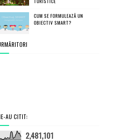
TURISTICE
CUM SE FORMULEAZĂ UN
OBIECTIV SMART?
URMĂRITORI
NE-AU CITIT:
2,481,101