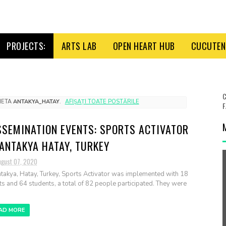
PROJECTS:
ARTS LAB
OPEN HEART HUB
CUCUTENI
C
CHETA
ANTAKYA_HATAY
.
AFIȘAȚI TOATE POSTĂRILE
F
SSEMINATION EVENTS: SPORTS ACTIVATOR
 ANTAKYA HATAY, TURKEY
ugust 07, 2020
ntakya, Hatay, Turkey, Sports Activator was implemented with 18
ts and 64 students, a total of 82 people participated. They were
AD MORE