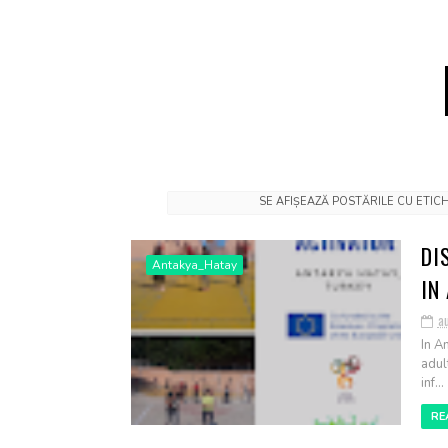
SE AFIȘEAZĂ POSTĂRILE CU ETI
DI
Antakya_Hatay
IN
a
In A
adul
inf...
RE