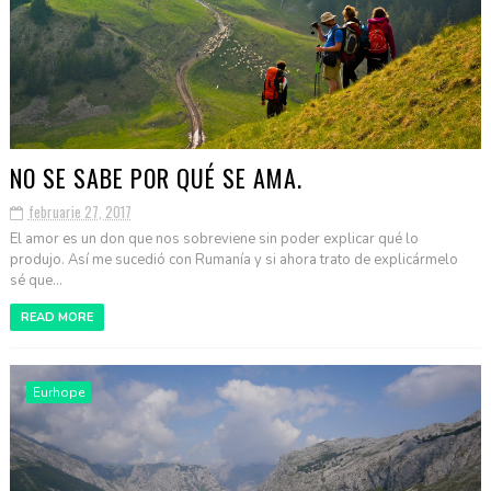
NO SE SABE POR QUÉ SE AMA.
februarie 27, 2017
El amor es un don que nos sobreviene sin poder explicar qué lo
produjo. Así me sucedió con Rumanía y si ahora trato de explicármelo
sé que...
READ MORE
Eurhope