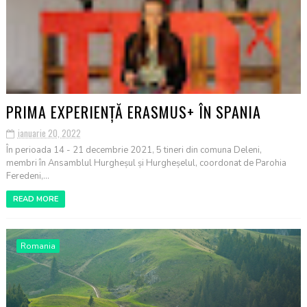
PRIMA EXPERIENȚĂ ERASMUS+ ÎN SPANIA
ianuarie 20, 2022
În perioada 14 - 21 decembrie 2021, 5 tineri din comuna Deleni,
membri în Ansamblul Hurgheșul și Hurgheșelul, coordonat de Parohia
Feredeni,...
READ MORE
Romania