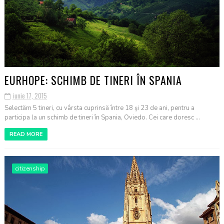
EURHOPE: SCHIMB DE TINERI ÎN SPANIA
iunie 17, 2015
Selectăm 5 tineri, cu vârsta cuprinsă între 18 şi 23 de ani, pentru a
participa la un schimb de tineri în Spania, Oviedo. Cei care doresc ...
READ MORE
citizenship