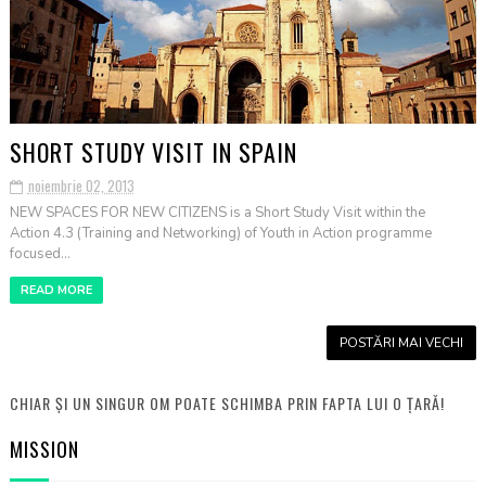
SHORT STUDY VISIT IN SPAIN
noiembrie 02, 2013
NEW SPACES FOR NEW CITIZENS is a Short Study Visit within the
Action 4.3 (Training and Networking) of Youth in Action programme
focused...
READ MORE
POSTĂRI MAI VECHI
CHIAR ȘI UN SINGUR OM POATE SCHIMBA PRIN FAPTA LUI O ȚARĂ!
MISSION