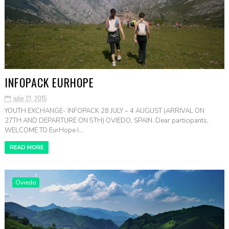
INFOPACK EURHOPE
iulie 21, 2015
YOUTH EXCHANGE- INFOPACK 28 JULY – 4 AUGUST (ARRIVAL ON
27TH AND DEPARTURE ON 5TH) OVIEDO, SPAIN. Dear participants,
WELCOME TO EurHope I...
READ MORE
Oviedo