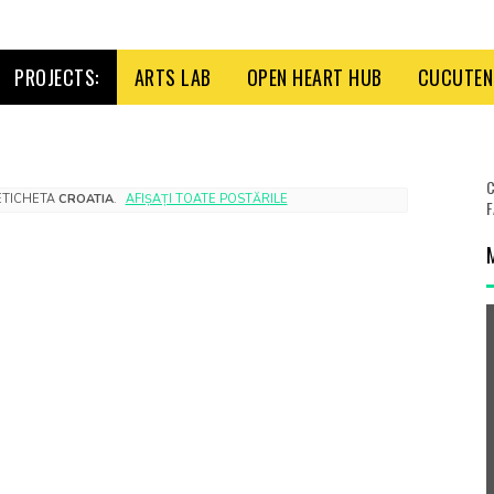
PROJECTS:
ARTS LAB
OPEN HEART HUB
CUCUTENI
C
 ETICHETA
CROATIA
.
AFIȘAȚI TOATE POSTĂRILE
F