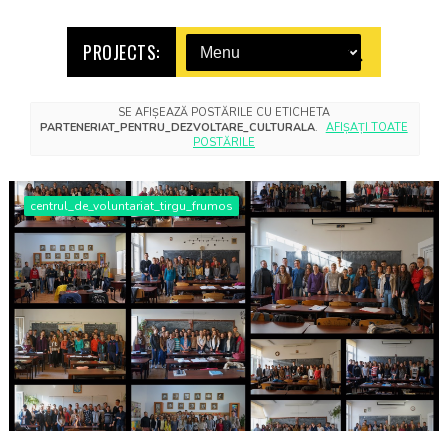
PROJECTS:
SE AFIȘEAZĂ POSTĂRILE CU ETICHETA
PARTENERIAT_PENTRU_DEZVOLTARE_CULTURALA
.
AFIȘAȚI TOATE
POSTĂRILE
centrul_de_voluntariat_tirgu_frumos