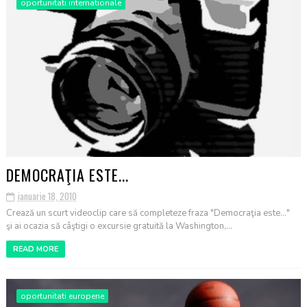
oportunitati internationale
DEMOCRAŢIA ESTE...
ianuarie 18, 2010
Crează un scurt videoclip care să completeze fraza "Democraţia este..."
şi ai ocazia să câştigi o excursie gratuită la Washington,...
READ MORE
oportunitati europene