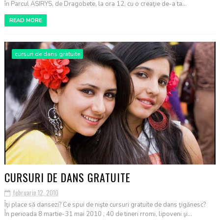
în Parcul ASIRYS, de Dragobete, la ora 12, cu o creaţie de-a ta...
READ MORE
cursuri de dans gratuite
CURSURI DE DANS GRATUITE
februarie 12, 2010
Îţi place să dansezi? Ce spui de nişte cursuri gratuite de dans ţigănesc?
În perioada 8 martie-31 mai 2010 , 40 de tineri rromi, lipoveni şi...