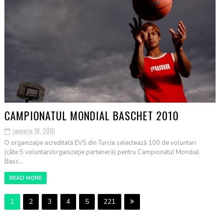
CAMPIONATUL MONDIAL BASCHET 2010
ianuarie 18, 2010
O organizaţie acreditată EVS din Turcia selectează 100 de voluntari
(câte 5 voluntari/organizaţie parteneră) pentru Campionatul Mondial
Basc...
READ MORE
1
2
3
4
5
221