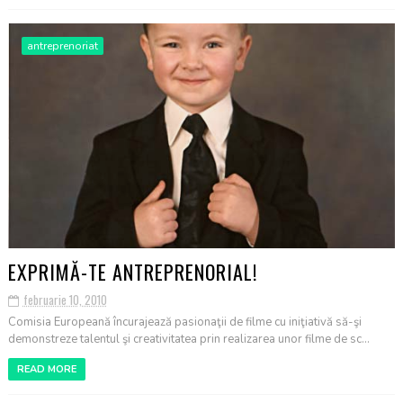
antreprenoriat
EXPRIMĂ-TE ANTREPRENORIAL!
februarie 10, 2010
Comisia Europeană încurajează pasionaţii de filme cu iniţiativă să-şi
demonstreze talentul şi creativitatea prin realizarea unor filme de sc...
READ MORE