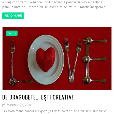
Anunţ important : S-au prelungit înscrierile pentru cursurile de dans
până la data de 1 martie 2010. Înscrie-te acum! Pe 6 martie începem p...
READ MORE
creatii
DE DRAGOBETE... EŞTI CREATIV!
februarie 22, 2010
Tip eveniment: concurs-expoziţie Data: 24 februarie 2010 Misiunea: Vii