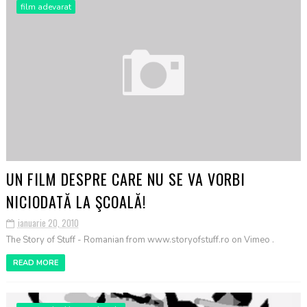
film adevarat
UN FILM DESPRE CARE NU SE VA VORBI
NICIODATĂ LA ŞCOALĂ!
ianuarie 20, 2010
The Story of Stuff - Romanian from www.storyofstuff.ro on Vimeo .
READ MORE