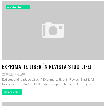
revista Stud-Life
EXPRIMĂ-TE LIBER ÎN REVISTA STUD-LIFE!
ianuarie 21, 2010
Eşti student? Îţi place să scrii? Exprimă-te liber în Revista Stud-Life!
Revista este tipărită în 13.000 de exemplare lunar, în Bucureşti şi...
READ MORE