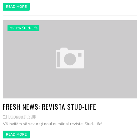
READ MORE
revista Stud-Life
FRESH NEWS: REVISTA STUD-LIFE
februarie 11, 2010
Vă invităm să savuraţi noul număr al revistei Stud-Life!
READ MORE