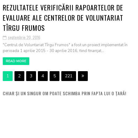
REZULTATELE VERIFICĂRII RAPOARTELOR DE
EVALUARE ALE CENTRELOR DE VOLUNTARIAT
TÎRGU FRUMOS
septembrie 20, 2016
"Centrul de Voluntariat Tîrgu Frumos" a fost un proiect implementat în
perioada 1 aprilie 2015 - 30 aprilie 2016, fiind finanţat...
READ MORE
1
2
3
4
5
221
CHIAR ȘI UN SINGUR OM POATE SCHIMBA PRIN FAPTA LUI O ȚARĂ!
MISSION