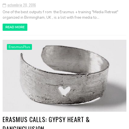
octombrie 20, 2016
One of the best outputs f rom the Erasmus + training "Media Retreat"
organized in Birmingham, UK , is a list with free media to...
READ MORE
ErasmusPlus
ERASMUS CALLS: GYPSY HEART &
DANCINCLUSION